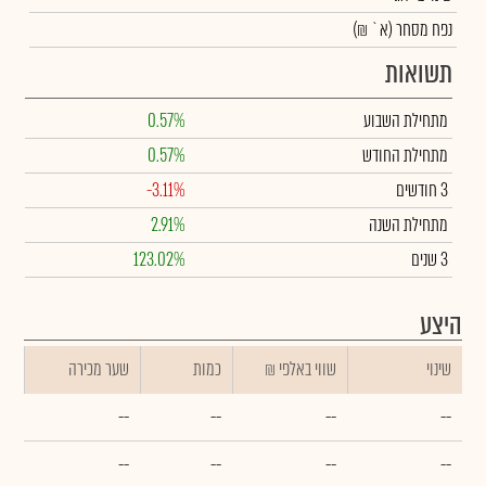
נפח מסחר
(א` ₪)
תשואות
מתחילת השבוע
0.57%
מתחילת החודש
0.57%
3 חודשים
-3.11%
מתחילת השנה
2.91%
3 שנים
123.02%
היצע
שינוי
₪ שווי באלפי
כמות
שער מכירה
--
--
--
--
--
--
--
--