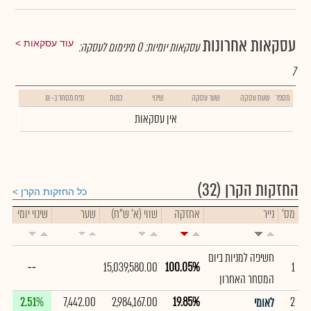
עסקאות אחרונות
עוד עסקאות
עסקאות יומיות:
0
מינימום לעסקה:
7
מספר
שעת עסקה
שער עסקה
שינוי
כמות
נפח מסחר ב- ₪
אין עסקאות
החזקות הקרן
(32)
כל החזקות הקרן
מס'
נייר
אחזקה
שווי (א' ש"ח)
שער
שינוי יומי
חשיפה למניות ביום
--
15,039,580.00
100.05%
1
המסחר האחרון
2.51%
7,442.00
2,984,167.00
19.85%
2
לאומי