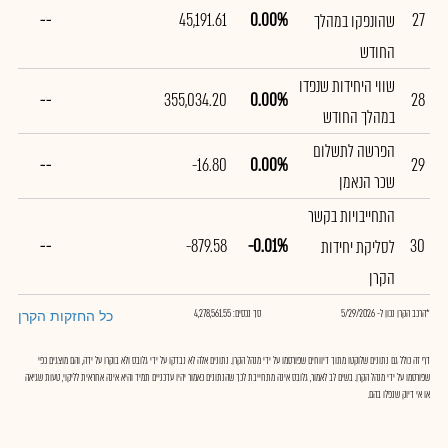
--
45,191.61
0.00%
27
שהונפקו במהלך
החודש
שווי היחידות שנפדו
--
355,034.20
0.00%
28
במהלך החודש
הפרשה לתשלום
--
-16.80
0.00%
29
שכר הנאמן
התחייבויות בקשר
--
-879.58
-0.01%
30
לסליקת יחידות
הקרן
*הרכב הקרן נכון ל- 5/29/2026
סך נכסים: 4,278,561.55
כל החזקות הקרן
דף זה כולל גם נתונים שלוקטו מתוך דיווחים שפורסמו על ידי מנהל הקרן. נתונים אלה לא נבדקו על ידי גלובס ולא בוקרו על ידה, והם מוצגים כפי
שפורסמו על ידי מנהל הקרן. בשים לב לאמור, גלובס אינה מתחייבת לכך שהנתונים כאמור יהיו עדכניים תמיד והיא אינה אחראית לליקוי, טעות שגיאה
או אי דיוק שנפלו בהם.