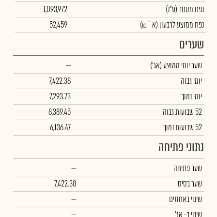
נפח מסחר
(ע"נ)
1,093,972
נפח ממוצע לרבעון (א` ₪)
52,459
שערים
שער יומי ממוצע
(אג')
--
יומי גבוה
7,422.38
יומי נמוך
7,293.73
52 שבועות גבוה
8,389.45
52 שבועות נמוך
6,136.47
נתוני פתיחה
שער פתיחה
--
שער בסיס
7,422.38
שינוי באחוזים
--
שינוי
ב- אג'
--