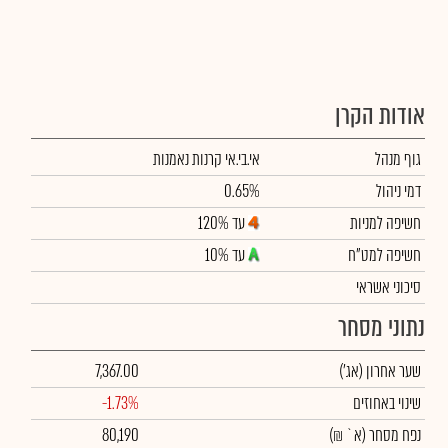
אודות הקרן
גוף מנהל
אי.בי.אי קרנות נאמנות
דמי ניהול
0.65%
חשיפה למניות
עד 120%
חשיפה למט"ח
עד 10%
סיכוני אשראי
נתוני מסחר
שער אחרון
(אג')
7,367.00
שינוי באחוזים
-1.73%
נפח מסחר
(א` ₪)
80,190