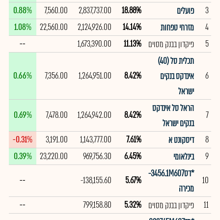
0.88%
7,560.00
2,837,737.00
18.88%
3
פועלים
1.08%
22,560.00
2,124,926.00
14.14%
4
מזרחי טפחות
--
1,673,390.00
11.13%
5
פיקדון בבנק מסוים
תכלית סל (40)
0.66%
7,356.00
1,264,951.00
8.42%
6
אינדקס בנקים
ישראל
הראל סל אינדקס
0.69%
7,478.00
1,264,942.00
8.42%
7
בנקים ישראל
-0.31%
3,191.00
1,143,777.00
7.61%
8
דיסקונט א
0.39%
23,220.00
969,756.30
6.45%
9
בינלאומי
*דס3456.1M607-
--
-138,155.60
5.67%
10
מכירה
--
799,158.80
5.32%
11
פיקדון בבנק מסוים