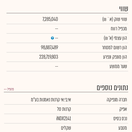
שווי
שווי שוק
(א` ₪)
7,285,040
מכפיל רווח
--
הון עצמי
(א' ₪)
--
הון רשום למסחר
98,887,489
הון מונפק ונפרע
228,719,803
שער ממוצע
--
נתונים נוספים
פרופיל >>
חברה מנפיקה
אי.בי.אי קרנות נאמנות בע"מ
אפיק
קרנות סל
נכס בסיס
iNDX2141
מטבע
שקלים