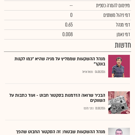
מינימום להמרה כספית
--
דמי ניהול משתנים
0
דמי מנהל
0.65
דמי נאמן
0.008
חדשות
מנהל ההשקעות שממליץ על מניה שהיא "כמו לקנות
בונקר"
04.08.2026
נתנאל אריאל
הבכיר שרואה הזדמנות בסקטור חבוט - ועוד כתבות על
השווקים
01.08.2026
כתבי גלובס
מנהל ההשקעות שבטוח: זה הסקטור החבוט שהפך