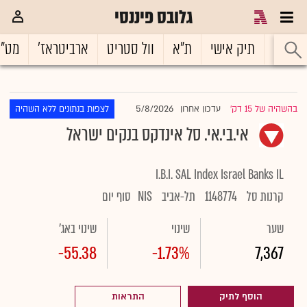
גלובס פיננסי
ראשי
תיק אישי
ת"א
וול סטריט
ארביטראז'
מט"
5/8/2026
בהשהיה של 15 דק'
עדכון אחרון
לצפות בנתונים ללא השהיה
|
אי.בי.אי. סל אינדקס בנקים ישראל
I.B.I. SAL Index Israel Banks IL
קרנות סל
1148774
תל-אביב
NIS
סוף יום
שער
שינוי
שינוי באג'
-55.38
-1.73%
7,367
הוסף לתיק
התראות