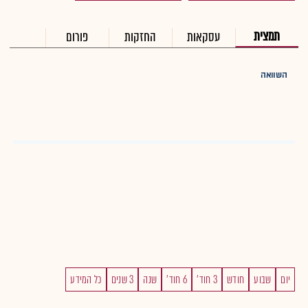
תמצית
עסקאות
החזקות
פורום
השוואה
יום
שבוע
חודש
3 חוד'
6 חוד'
שנה
3 שנים
כל המידע