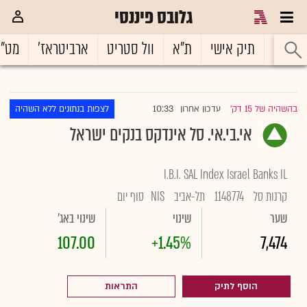
גלובס פיננסי
ראשי
תיק אישי
ת"א
וול סטריט
ארביטראז'
מט"
10:33
בהשהיה של 15 דק'
עדכון אחרון
לצפות בנתונים ללא השהיה
|
אי.בי.אי. סל אינדקס בנקים ישראל
I.B.I. SAL Index Israel Banks IL
קרנות סל
1148774
תל-אביב
NIS
סוף יום
שער
שינוי
שינוי באג'
107.00
+1.45%
7,474
הוסף לתיק
התראות