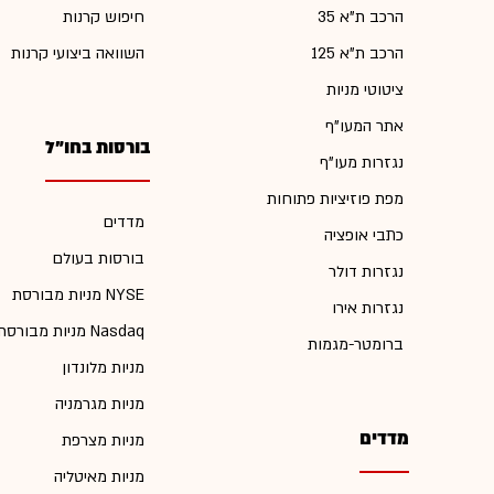
הרכב ת"א 35
חיפוש קרנות
הרכב ת"א 125
השוואה ביצועי קרנות
ציטוטי מניות
אתר המעו"ף
בורסות בחו"ל
נגזרות מעו"ף
מפת פוזיציות פתוחות
מדדים
כתבי אופציה
בורסות בעולם
נגזרות דולר
מניות מבורסת NYSE
נגזרות אירו
מניות מבורסת Nasdaq
ברומטר-מגמות
מניות מלונדון
מניות מגרמניה
מדדים
מניות מצרפת
מניות מאיטליה