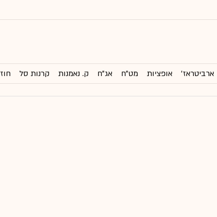
ארביטראז'
אופציות
מט"ח
אג"ח
ק. נאמנות
קרנות סל
חוזי