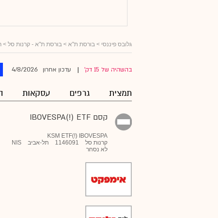
גלובס פיננסי
> בורסת ת"א >
בורסת ת"א - קרנות סל
>
ר
4/8/2026
בהשהיה של 15 דק'
עדכון אחרון
|
תמצית
גרפים
עסקאות
ה
קסם IBOVESPA(!) ETF
KSM ETF(!) IBOVESPA
קרנות סל
1146091
תל-אביב
NIS
לא נסחר