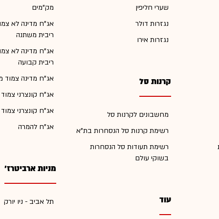
שערי חליפין
מק"מים
נגזרות דולר
אג"ח מדינה לא צמו
ריבית משתנה
נגזרות אירו
אג"ח מדינה לא צמו
ריבית קבועה
אג"ח מדינה צמוד מ
קרנות סל
אג"ח קונצרני צמוד
אג"ח קונצרני צמוד
מחשבונים לקרנות סל
אג"ח להמרה
רשימת קרנות סל הנסחרות בת"א
רשימת תעודות סל הנסחרות
בשוקי עולם
מניות ארביטרז'
עוד
תל אביב - ניו יורק