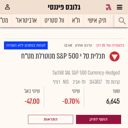
גלובס פיננסי
ראשי
תיק אישי
ת"א
וול סטריט
ארביטראז'
מט"
11:48
בהשהיה של 15 דק'
עדכון אחרון
לצפות בנתונים ללא השהיה
|
תכלית סל י S&P 500 מנוטרלת מט"ח
Tachlit SAL S&P 500 Currency-Hedged
קרנות סל
1143817
תל-אביב
NIS
רציף
שער
שינוי
שינוי באג'
-47.00
-0.70%
6,645
הוסף לתיק
התראות