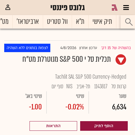
גלובס פיננסי
ראשי
תיק אישי
ת"א
וול סטריט
ארביטראז'
מט"
4/8/2026
בהשהיה של 15 דק'
עדכון אחרון
לצפות בנתונים ללא השהיה
|
תכלית סל י S&P 500 מנוטרלת מט"ח
Tachlit SAL S&P 500 Currency-Hedged
קרנות סל
1143817
תל-אביב
NIS
סוף יום
שער
שינוי
שינוי באג'
-1.00
-0.02%
6,634
הוסף לתיק
התראות