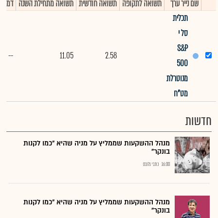
שם נייר ערך
תשואה לתקופה
תשואה חודשית
תשואה מתחילת השנה
דמי ני
תכלית
סל י
S&P
--
11.05
2.58
500
מנוטרלת
מט"ח
חדשות
מנהל ההשקעות שממליץ על מניה שהיא "כמו לקנות
בונקר"
16:00
כתבי גלובס
מנהל ההשקעות שממליץ על מניה שהיא "כמו לקנות
בונקר"