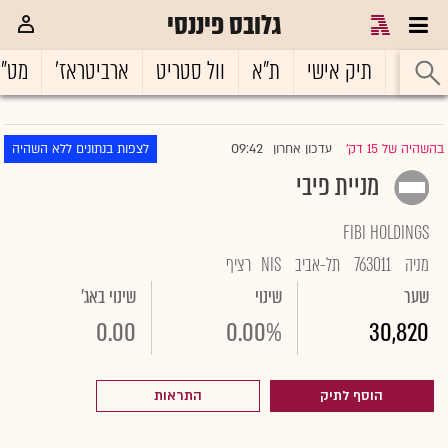
גלובס פיננסי
ראשי
תיק אישי
ת"א
וול סטריט
ארביטראז'
מט"
09:42
בהשהיה של 15 דק'
עדכון אחרון
לצפות בנתונים ללא השהיה
|
מניית פיבי
FIBI HOLDINGS
מניה
763011
תל-אביב
NIS
רציף
שער
שינוי
שינוי באג'
0.00
0.00%
30,820
הוסף לתיק
התראות