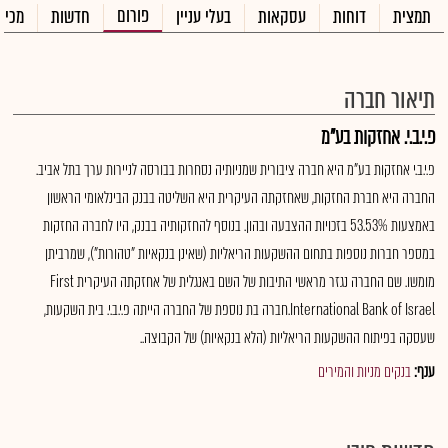
פורום
תמצית
דוחות
עסקאות
בעלי עניין
חדשות
מכיר
תיאור חברה
פ.י.ב.י. אחזקות בע"מ
פ.י.ב.י אחזקות בע"מ היא חברה ציבורית שמניותיה נסחרות בבורסה לניירות ערך בתל אביב.
החברה היא חברת החזקות, שאחזקתה העיקרית היא השליטה בבנק הבינלאומי הראשון
באמצעות 53.53% בזכויות ההצבעה ובהון. בנוסף להחזקותיה בבנק, היו לחברה החזקות
במספר חברות נוספות בתחום ההשקעות הריאליות (שאינן בנקאיות "טהורות"), שמרביתן
מומשו. שם החברה נגזר מראשי התיבות של השם באנגלית של אחזקתה העיקרית First
International Bank of Israel.חברה בת נוספת של החברה הייתה פ.י.ב.י. בית השקעות,
שעסקה בפיתוח ההשקעות הריאליות (הלא בנקאיות) של הקבוצה..
ענף:
בנקים מניות והמירים