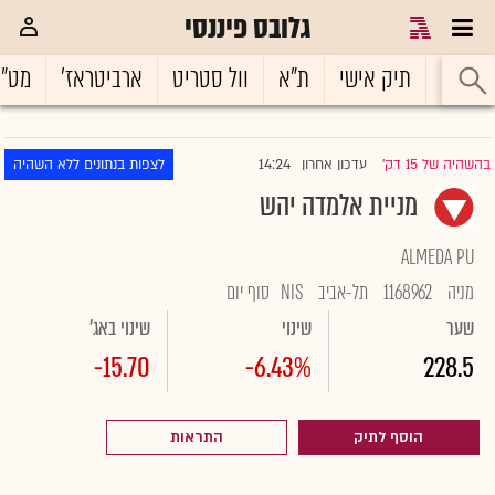
גלובס פיננסי
ראשי
תיק אישי
ת"א
וול סטריט
ארביטראז'
מט"
14:24
בהשהיה של 15 דק'
עדכון אחרון
לצפות בנתונים ללא השהיה
|
מניית אלמדה יהש
ALMEDA PU
מניה
1168962
תל-אביב
NIS
סוף יום
שער
שינוי
שינוי באג'
-15.70
-6.43%
228.5
הוסף לתיק
התראות