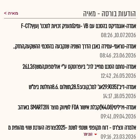
הודעות בורסה - מאיה
מאיה
אמדה-אוגמדיקס בהסכם עם VB -ומינSתעניק זכויות לטכנו' ןעןץלF-CT
10.07.2026, 08:26
אמדה-נוראמי-עמידה באבן הדרך השניה שנקבעה בהסכמי ההשקעה,החזק..
23.06.2026, 08:46
אמדה-נחתם הסכם מחייב לרכ' ביופרוטקט ע''י אולימפוס,המשך26.1.26
26.05.2026, 12:42
אמדה-דיב'29.90351אג' למנ',קובע:28.5,תשלום .8.6החלטת בימ"ש
18.05.2026, 14:17
אמדה-ויריליטי(%4.08)קבלת אישור FDA לשיווק מוצר SMART2IN בארהב
09.04.2026, 09:41
אלמדה ונצ'רס - דוח תקופתי ושנתי לשנת -2025צורפה הערכת שווי מהותית מ
הצג יותר
23.03.2026, 09:16