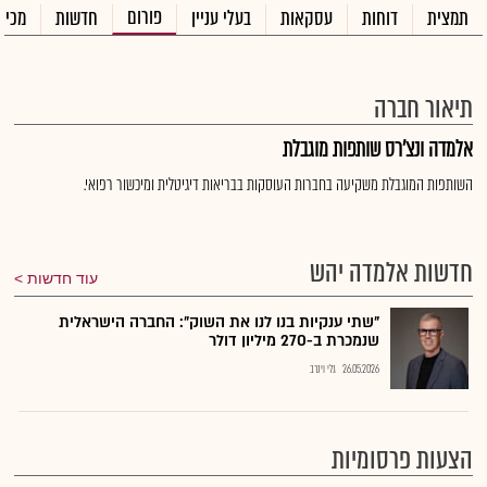
פורום
תמצית
דוחות
עסקאות
בעלי עניין
חדשות
מכיר
תיאור חברה
אלמדה ונצ'רס שותפות מוגבלת
השותפות המוגבלת משקיעה בחברות העוסקות בבריאות דיגיטלית ומיכשור רפואי.
חדשות אלמדה יהש
עוד חדשות
"שתי ענקיות בנו לנו את השוק": החברה הישראלית
שנמכרת ב-270 מיליון דולר
26.05.2026
גלי וינרב
הצעות פרסומיות