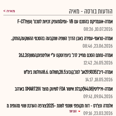
הודעות בורסה - מאיה
מאיה
אמדה-אוגמדיקס בהסכם עם VB -ומינSתעניק זכויות לטכנו' ןעןץלF-CT
10.07.2026, 08:26
אמדה-נוראמי-עמידה באבן הדרך השניה שנקבעה בהסכמי ההשקעה,החזק..
23.06.2026, 08:46
אמדה-נחתם הסכם מחייב לרכ' ביופרוטקט ע''י אולימפוס,המשך26.1.26
26.05.2026, 12:42
אמדה-דיב'29.90351אג' למנ',קובע:28.5,תשלום .8.6החלטת בימ"ש
18.05.2026, 14:17
אמדה-ויריליטי(%4.08)קבלת אישור FDA לשיווק מוצר SMART2IN בארהב
09.04.2026, 09:41
אלמדה ונצ'רס - דוח תקופתי ושנתי לשנת -2025צורפה הערכת שווי מהותית מ
הצג יותר
23.03.2026, 09:16