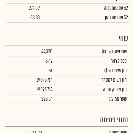
52 שבועות גבוה
274.09
52 שבועות נמוך
133.83
שווי
שווי שוק
(א` ₪)
44,320
מכפיל רווח
8.42
הון עצמי
(א' $)
הון רשום למסחר
19,395,714
הון מונפק ונפרע
19,395,714
שער ממוצע
228.54
נתוני פתיחה
שער פתיחה
244.20