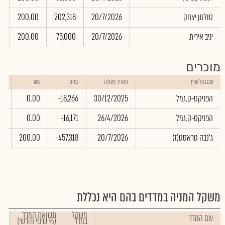
סולטן יצחק
20/7/2026
202,318
200.00
0
יניב אירית
20/7/2026
75,000
200.00
0
מוכרים
שו
שם בעל עניין
תאריך פעולה
כמות
שער
בא
הפניקס-ק.גמל
30/12/2025
-18,266
0.00
00
הפניקס-ק.גמל
26/4/2026
-16,171
0.00
00
(ג'נבה טראסט(ז
20/7/2026
-457,318
200.00
60
משקל המניה במדדים בהם היא נכללת
משקל
תשואת המדד
שם המדד
במדד
(% שינוי חודשי)