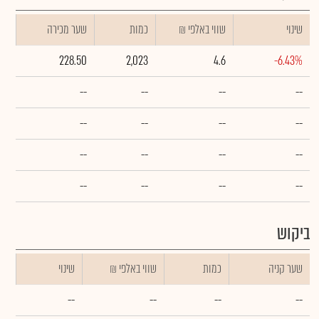
שינוי
₪ שווי באלפי
כמות
שער מכירה
228.50
2,023
4.6
-6.43%
--
--
--
--
--
--
--
--
--
--
--
--
--
--
--
--
ביקוש
שער קניה
כמות
₪ שווי באלפי
שינוי
--
--
--
--