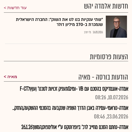
חדשות אלמדה יהש
עוד חדשות
"שתי ענקיות בנו לנו את השוק": החברה הישראלית
שנמכרת ב-270 מיליון דולר
26.05.2026
גלי וינרב
הצעות פרסומיות
הודעות בורסה - מאיה
מאיה
אמדה-אוגמדיקס בהסכם עם VB -ומינSתעניק זכויות לטכנו' ןעןץלF-CT
10.07.2026, 08:26
אמדה-נוראמי-עמידה באבן הדרך השניה שנקבעה בהסכמי ההשקעה,החזק..
23.06.2026, 08:46
אמדה-נחתם הסכם מחייב לרכ' ביופרוטקט ע''י אולימפוס,המשך26.1.26