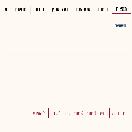
תמצית
דוחות
עסקאות
בעלי עניין
פורום
חדשות
מכיר
השוואה
יום
שבוע
חודש
3 חוד'
6 חוד'
שנה
3 שנים
כל המידע