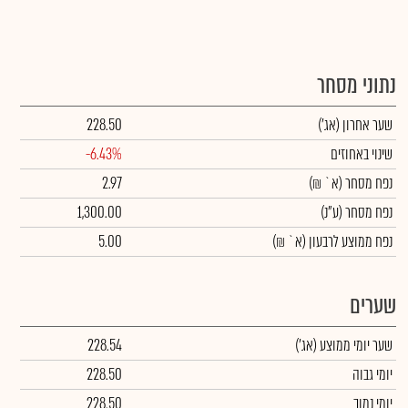
נתוני מסחר
שער אחרון
(אג')
228.50
שינוי באחוזים
-6.43%
נפח מסחר
(א` ₪)
2.97
נפח מסחר
(ע"נ)
1,300.00
נפח ממוצע לרבעון (א` ₪)
5.00
שערים
שער יומי ממוצע
(אג')
228.54
יומי גבוה
228.50
יומי נמוך
228.50