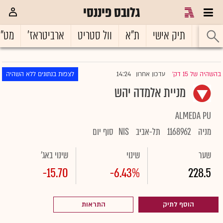
גלובס פיננסי
ראשי
תיק אישי
ת"א
וול סטריט
ארביטראז'
מט"
14:24
בהשהיה של 15 דק'
עדכון אחרון
לצפות בנתונים ללא השהיה
|
מניית אלמדה יהש
ALMEDA PU
מניה
1168962
תל-אביב
NIS
סוף יום
שער
שינוי
שינוי באג'
-15.70
-6.43%
228.5
הוסף לתיק
התראות