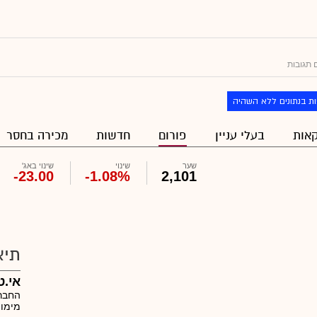
 תגובות
ת בנתונים ללא השהיה
אות
בעלי עניין
פורום
חדשות
מכירה בחסר
שער
שינוי
שינוי באג'
-23.00
-1.08%
2,101
תיא
אי.ט
החברה
מימון