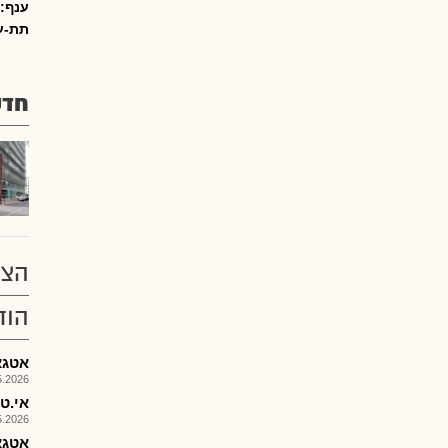
ענף:
תת-ע
חדש
הצע
הוד
אטגא-
026, 08:26
אי.טי.ג
026, 08:26
אטגא