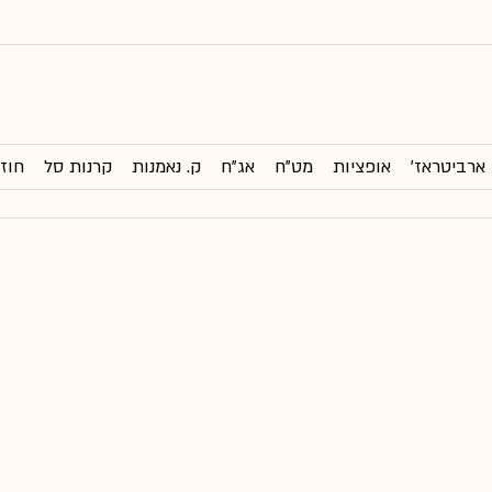
ארביטראז'
אופציות
מט"ח
אג"ח
ק. נאמנות
קרנות סל
חוזי