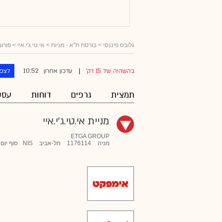
גלובס פיננסי
>
בורסת ת"א - מניות
>
אי.טי.ג'י.איי
> פורום
10:52
בהשהיה של 15 דק'
עדכון אחרון
לצפו
|
תמצית
גרפים
דוחות
עסק
מניית אי.טי.ג'י.איי
ETGA GROUP
מניה
1176114
תל-אביב
NIS
סוף יום