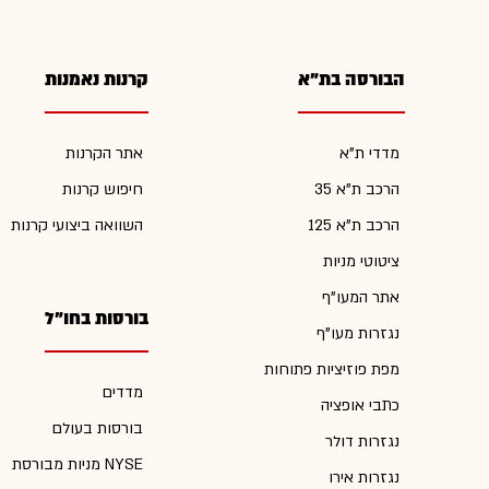
הבורסה בת"א
קרנות נאמנות
מדדי ת"א
אתר הקרנות
הרכב ת"א 35
חיפוש קרנות
הרכב ת"א 125
השוואה ביצועי קרנות
ציטוטי מניות
אתר המעו"ף
בורסות בחו"ל
נגזרות מעו"ף
מפת פוזיציות פתוחות
מדדים
כתבי אופציה
בורסות בעולם
נגזרות דולר
מניות מבורסת NYSE
נגזרות אירו