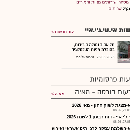
מסחר ושירותים מניות והמירים
נף:
שרותים
ות אי.טי.ג'י.איי
עוד חדשות
תל אביב ננעלה בירידות,
בהובלת מניות הטכנולוגיה
25.06.2026
שירות גלובס
ות פרסומיות
עות בורסה - מאיה
מאיה
מצגת לשוק ההון - מאי 2026
27.05.2
'י.איי - דוח רבעון 1 לשנת 2026
27.05.2
-השלמת עסקה לרכ' תיק אשראי ואירוע