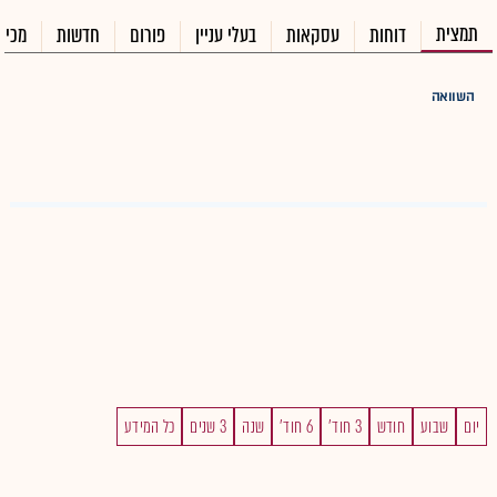
תמצית
דוחות
עסקאות
בעלי עניין
פורום
חדשות
מכיר
השוואה
יום
שבוע
חודש
3 חוד'
6 חוד'
שנה
3 שנים
כל המידע