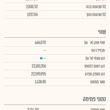
52 שבועות גבוה
2,830.52
52 שבועות נמוך
1,927.06
שווי
שווי שוק
(א` ₪)
466,070
מכפיל רווח
--
הון עצמי
(א' ₪)
--
הון רשום למסחר
22,183,356
הון מונפק ונפרע
22,590,955
שער ממוצע
1,438.85
נתוני פתיחה
שער פתיחה
2,124.00