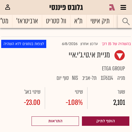
גלובס פיננסי
ראשי
תיק אישי
ת"א
וול סטריט
ארביטראז'
מט"
6/8/2026
בהשהיה של 15 דק'
עדכון אחרון
לצפות בנתונים ללא השהיה
|
מניית אי.טי.ג'י.איי
ETGA GROUP
מניה
1176114
תל-אביב
NIS
סוף יום
שער
שינוי
שינוי באג'
-23.00
-1.08%
2,101
הוסף לתיק
התראות