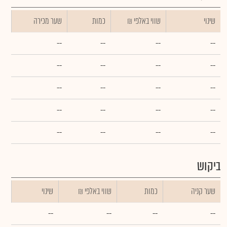
שינוי
₪ שווי באלפי
כמות
שער מכירה
--
--
--
--
--
--
--
--
--
--
--
--
--
--
--
--
--
--
--
--
ביקוש
שער קניה
כמות
₪ שווי באלפי
שינוי
--
--
--
--