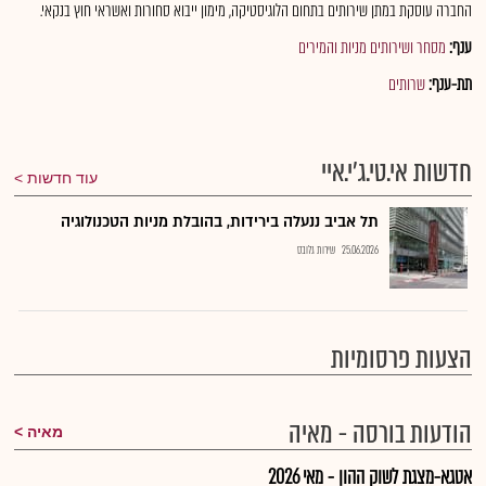
החברה עוסקת במתן שירותים בתחום הלוגיסטיקה, מימון ייבוא סחורות ואשראי חוץ בנקאי.
ענף:
מסחר ושירותים מניות והמירים
תת-ענף:
שרותים
חדשות אי.טי.ג'י.איי
עוד חדשות
תל אביב ננעלה בירידות, בהובלת מניות הטכנולוגיה
25.06.2026
שירות גלובס
הצעות פרסומיות
הודעות בורסה - מאיה
מאיה
אטגא-מצגת לשוק ההון - מאי 2026