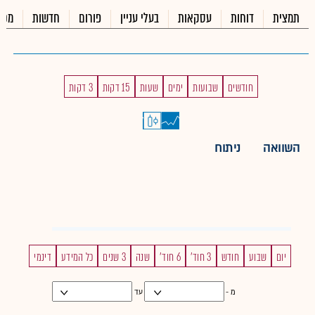
תמצית
דוחות
עסקאות
בעלי עניין
פורום
חדשות
מכי
חודשים
שבועות
ימים
שעות
15 דקות
3 דקות
השוואה
ניתוח
יום
שבוע
חודש
3 חוד'
6 חוד'
שנה
3 שנים
כל המידע
דינמי
מ -
עד