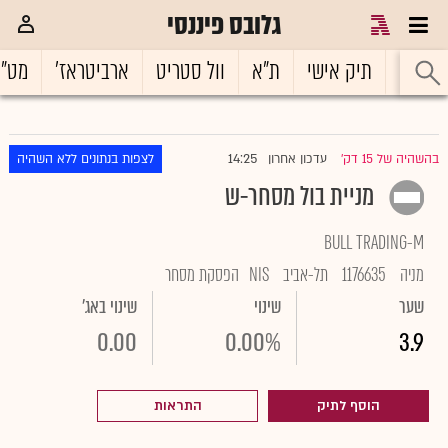
גלובס פיננסי
ראשי
תיק אישי
ת"א
וול סטריט
ארביטראז'
מט"
14:25
בהשהיה של 15 דק'
עדכון אחרון
לצפות בנתונים ללא השהיה
|
מניית בול מסחר-ש
BULL TRADING-M
מניה
1176635
תל-אביב
NIS
הפסקת מסחר
שער
שינוי
שינוי באג'
0.00
0.00%
3.9
הוסף לתיק
התראות