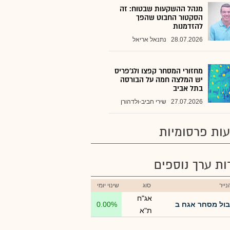
מנהל ההשקעות שבטוח: זה
הסקטור החבוט שהפך
להזדמנות
28.07.2026
נתנאל אריאל
מחזורי המסחר קפצו ולג'פריס
יש המלצה חמה על הבורסה
בתל אביב
27.07.2026
שירי חביב-ולדהורן
ות פרסומיות
רות ערך נוספים
ייר
סוג
שינוי יומי
אג"ח
בול מסחר אגח ב
0.00%
ת"א