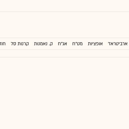
ארביטראז'
אופציות
מט"ח
אג"ח
ק. נאמנות
קרנות סל
חוז