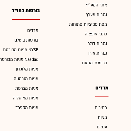
אתר המעו"ף
בורסות בחו"ל
נגזרות מעו"ף
מפת פוזיציות פתוחות
מדדים
כתבי אופציה
בורסות בעולם
נגזרות דולר
מניות מבורסת NYSE
נגזרות אירו
מניות מבורסת Nasdaq
ברומטר-מגמות
מניות מלונדון
מניות מגרמניה
מדדים
מניות מצרפת
מניות מאיטליה
מחירים
מניות מספרד
מניות
ענפים