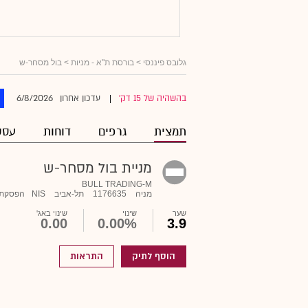
גלובס פיננסי
>
בורסת ת"א - מניות
> בול מסחר-ש
6/8/2026
בהשהיה של 15 דק'
עדכון אחרון
|
תמצית
גרפים
דוחות
עסק
מניית בול מסחר-ש
BULL TRADING-M
מניה
1176635
תל-אביב
NIS
הפסקת 
שער
שינוי
שינוי באג'
0.00
0.00%
3.9
הוסף לתיק
התראות