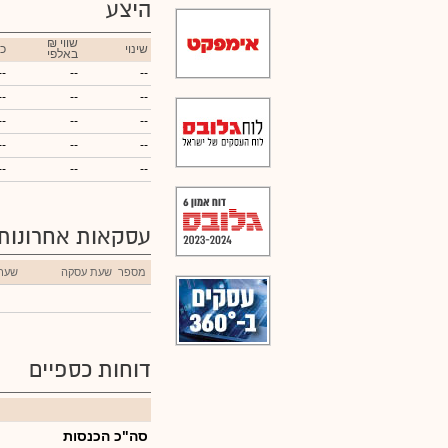
היצע
₪ שווי
שינוי
כ
באלפי
--
--
--
--
--
--
--
--
--
--
--
--
--
--
--
עסקאות אחרונות
מספר
שעת עסקה
שער
דוחות כספיים
סה"כ הכנסות