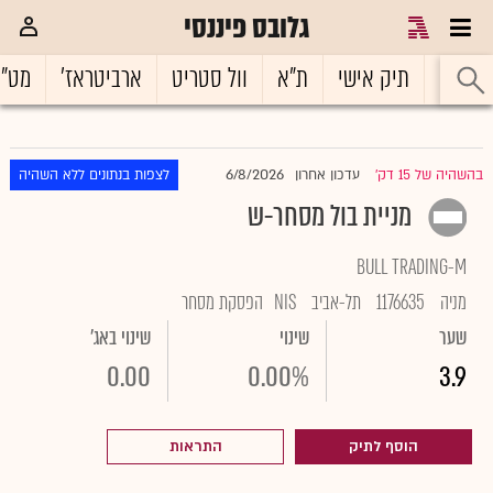
גלובס פיננסי
ראשי
תיק אישי
ת"א
וול סטריט
ארביטראז'
מט"
6/8/2026
בהשהיה של 15 דק'
עדכון אחרון
לצפות בנתונים ללא השהיה
|
מניית בול מסחר-ש
BULL TRADING-M
מניה
1176635
תל-אביב
NIS
הפסקת מסחר
שער
שינוי
שינוי באג'
0.00
0.00%
3.9
הוסף לתיק
התראות