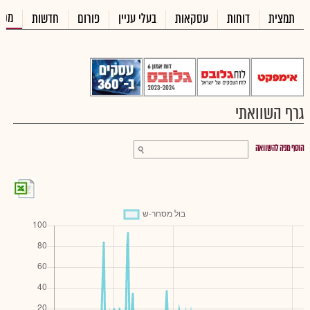
מכי
תמצית
דוחות
עסקאות
בעלי עניין
פורום
חדשות
גרף השוואתי
הוסף מניה להשוואה