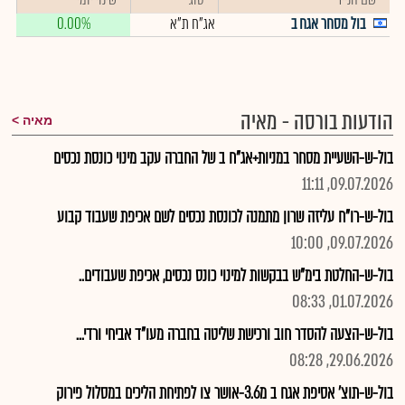
בול מסחר אגח ב
אג"ח ת"א
0.00%
הודעות בורסה - מאיה
מאיה
בול-ש-השעיית מסחר במניות+אג"ח ב של החברה עקב מינוי כונסת נכסים
09.07.2026, 11:11
בול-ש-רו"ח עליזה שרון מתמנה לכונסת נכסים לשם אכיפת שעבוד קבוע
09.07.2026, 10:00
בול-ש-החלטת בימ"ש בבקשות למינוי כונס נכסים, אכיפת שעבודים..
01.07.2026, 08:33
בול-ש-הצעה להסדר חוב ורכישת שליטה בחברה מעו"ד אביחי ורדי...
29.06.2026, 08:28
בול-ש-תוצ' אסיפת אגח ב מ3.6-אושר צו לפתיחת הליכים במסלול פירוק