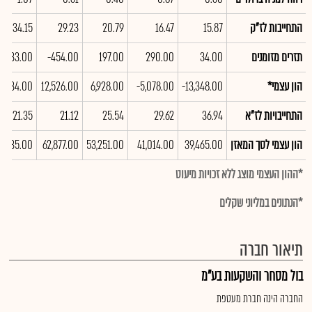
התחייבות לז"ק
15.87
16.47
20.79
29.23
34.15
תזרים מזומנים
34.00
290.00
197.00
-454.00
-233.00
הון עצמי*
-13,348.00
-5,078.00
6,928.00
12,526.00
1,034.00
התחייבויות לז"א
36.94
29.62
25.54
21.12
21.35
הון עצמי לסך המאזן
39,465.00
41,014.00
53,251.00
62,877.00
6,535.00
*ההון העצמי מוצג ללא זכויות מיעוט
*הנתונים במליוני שקלים
תיאור חברה
בול מסחר והשקעות בע"מ
החברה הינה חברת מעטפת