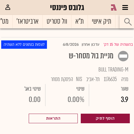
גלובס פיננסי
ראשי
תיק אישי
ת"א
וול סטריט
ארביטראז'
מט"
6/8/2026
בהשהיה של 15 דק'
עדכון אחרון
לצפות בנתונים ללא השהיה
|
מניית בול מסחר-ש
BULL TRADING-M
מניה
1176635
תל-אביב
NIS
הפסקת מסחר
שער
שינוי
שינוי באג'
0.00
0.00%
3.9
הוסף לתיק
התראות