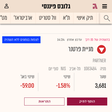
גלובס פיננסי
ראשי
תיק אישי
ת"א
וול סטריט
ארביטראז'
מט"
14:24
בהשהיה של 15 דק'
עדכון אחרון
לצפות בנתונים ללא השהיה
|
מניית פרטנר
PARTNER
מניה
1083484
תל-אביב
NIS
סוף יום
שער
שינוי
שינוי באג'
-59.00
-1.58%
3,681
הוסף לתיק
התראות