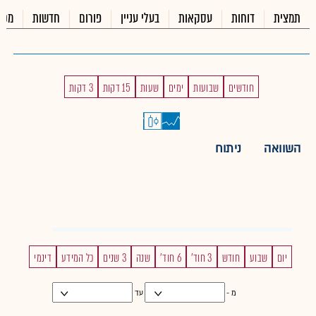
תמצית
דוחות
עסקאות
בעלי עניין
פורום
חדשות
מכי
חודשים
שבועות
ימים
שעות
15 דקות
3 דקות
השוואה
ניתוח
יום
שבוע
חודש
3 חוד'
6 חוד'
שנה
3 שנים
כל המידע
דינמי
מ -
עד