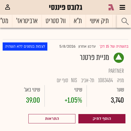
גלובס פיננסי
ראשי
תיק אישי
ת"א
וול סטריט
ארביטראז'
מט"
5/8/2026
בהשהיה של 15 דק'
עדכון אחרון
לצפות בנתונים ללא השהיה
|
מניית פרטנר
PARTNER
מניה
1083484
תל-אביב
NIS
סוף יום
שער
שינוי
שינוי באג'
39.00
+1.05%
3,740
הוסף לתיק
התראות