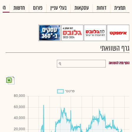
מכי
תמצית
דוחות
עסקאות
בעלי עניין
פורום
חדשות
גרף השוואתי
הוסף מניה להשוואה