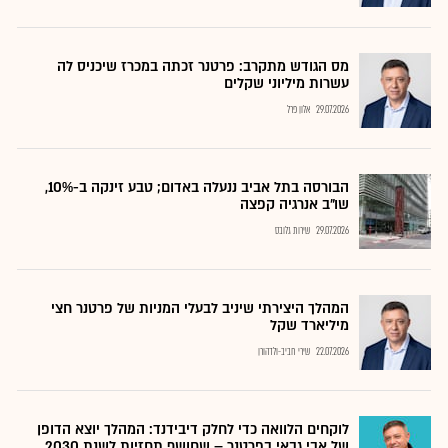
מס הגודש מתקרב: פרטנר זכתה במכרז שיכניס לה
עשרות מיליוני שקלים
29.07.2026
אלון פרל
הבורסה בתל אביב ננעלה באדום; טבע זינקה ב-10%,
שו"ב אנרגיה קפצה
29.07.2026
שירות גלובס
המהלך היצירתי שיניב לבעלי המניות של פרטנר חצי
מיליארד שקל
22.07.2026
שירי חביב-ולדהורן
לוקחים הלוואה כדי לחלק דיבידנד: המהלך יוצא הדופן
של אבי גבאי בפרטנר – שחושף תחזיות לשנת 2030