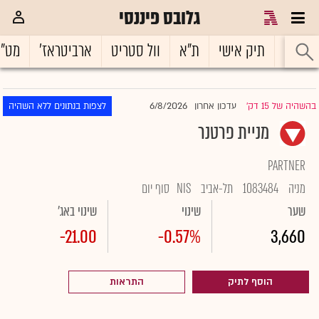
גלובס פיננסי
ראשי
תיק אישי
ת"א
וול סטריט
ארביטראז'
מט"
6/8/2026
בהשהיה של 15 דק'
עדכון אחרון
לצפות בנתונים ללא השהיה
|
מניית פרטנר
PARTNER
מניה
1083484
תל-אביב
NIS
סוף יום
שער
שינוי
שינוי באג'
-21.00
-0.57%
3,660
הוסף לתיק
התראות