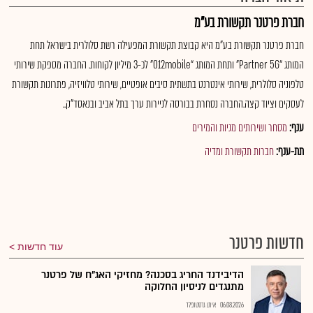
חברת פרטנר תקשורת בע"מ
חברת פרטנר תקשורת בע"מ היא קבוצת תקשורת המפעילה רשת סלולרית בישראל תחת
המותג “Partner 5G” ותחת המותג “012mobile” לכ-3 מיליון לקוחות. החברה מספקת שירותי
טלפוניה סלולרית, שירותי אינטרנט בתשתית סיבים אופטיים, שירותי טלוויזיה, פתרונות תקשורת
לעסקים וציוד קצה.החברה נסחרת בבורסה לניירות ערך בתל אביב ובנאסד"ק..
ענף:
מסחר ושירותים מניות והמירים
תת-ענף:
חברות תקשורת ומדיה
חדשות פרטנר
עוד חדשות
הדיבידנד החריג בסכנה? מחזיקי האג"ח של פרטנר
מתנגדים לניסיון החלוקה
06.08.2026
איתן גרסטנפלד