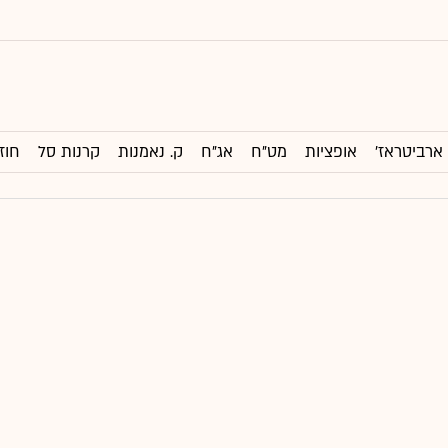
ארביטראז'
אופציות
מט"ח
אג"ח
ק. נאמנות
קרנות סל
חוז