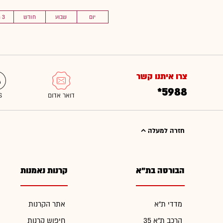
יום
שבוע
חודש
3 חוד'
צרו איתנו קשר
*5988
חזרה למעלה
הבורסה בת"א
קרנות נאמנות
מדדי ת"א
אתר הקרנות
הרכב ת"א 35
חיפוש קרנות