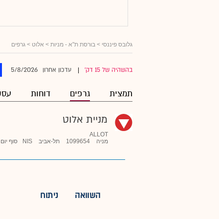
גלובס פיננסי
>
בורסת ת"א - מניות
>
אלוט
> גרפים
5/8/2026
בהשהיה של 15 דק'
עדכון אחרון
|
תמצית
גרפים
דוחות
עסק
מניית אלוט
ALLOT
מניה
1099654
תל-אביב
NIS
סוף יום
השוואה
ניתוח