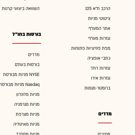
הרכב ת"א 125
השוואה ביצועי קרנות
ציטוטי מניות
אתר המעו"ף
בורסות בחו"ל
נגזרות מעו"ף
מפת פוזיציות פתוחות
מדדים
כתבי אופציה
בורסות בעולם
נגזרות דולר
מניות מבורסת NYSE
נגזרות אירו
מניות מבורסת Nasdaq
ברומטר-מגמות
מניות מלונדון
מניות מגרמניה
מדדים
מניות מצרפת
מניות מאיטליה
מחירים
מניות מספרד