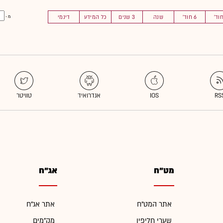
6 חוד'
שנה
3 שנים
כל המידע
דינמי
מ -
מט"ח
אג"ח
אתר המט"ח
אתר אג"ח
שערי חליפין
מק"מים