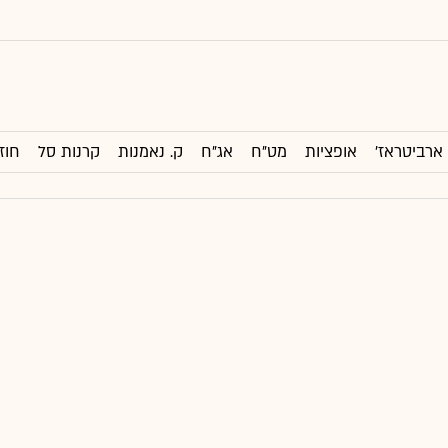
ארביטראז'
אופציות
מט"ח
אג"ח
ק. נאמנות
קרנות סל
חוז