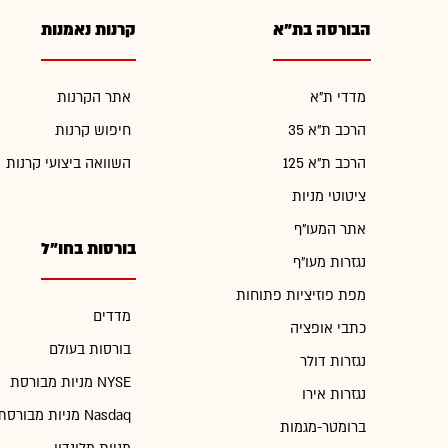
הבורסה בת"א
קרנות נאמנות
מדדי ת"א
אתר הקרנות
הרכב ת"א 35
חיפוש קרנות
הרכב ת"א 125
השוואה ביצועי קרנות
ציטוטי מניות
אתר המעו"ף
בורסות בחו"ל
נגזרות מעו"ף
מפת פוזיציות פתוחות
מדדים
כתבי אופציה
בורסות בעולם
נגזרות דולר
מניות מבורסת NYSE
נגזרות אירו
מניות מבורסת Nasdaq
ברומטר-מגמות