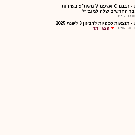
אלוט - רבנםןC ועץפמוV משת"פ בשירותי
בר החדשים שלה למובייל
13.01.2
 תוצאות כספיות לרבעון 3 לשנת 2025
הצג יותר
20.11.2