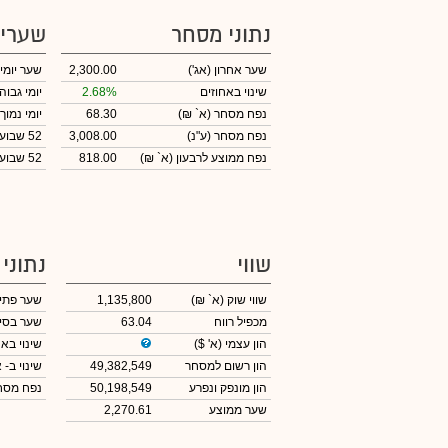
נתוני מסחר
שערי
שער אחרון
(אג')
2,300.00
שער יומי
שינוי באחוזים
2.68%
יומי גבוה
נפח מסחר
(א` ₪)
68.30
יומי נמוך
נפח מסחר
(ע"נ)
3,008.00
52 שבועות גבוה
נפח ממוצע לרבעון (א` ₪)
818.00
52 שבועות נמוך
שווי
נתוני
שווי שוק
(א` ₪)
1,135,800
שער פתי
מכפיל רווח
63.04
שער בסי
הון עצמי
(א' $)
שינוי באח
הון רשום למסחר
49,382,549
שינוי
ב- א
הון מונפק ונפרע
50,198,549
נפח מס
שער ממוצע
2,270.61