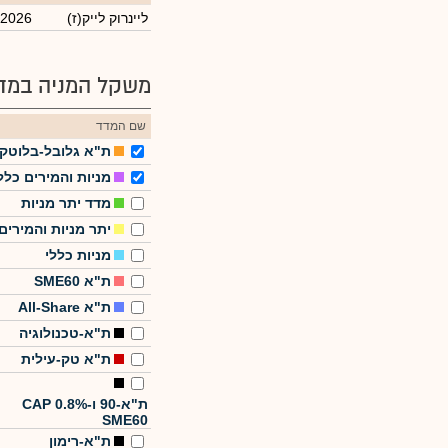
(ליינרוק לייק(ז
/2026
משקל המניה במדד
שם המדד
ת"א גלובל-בלוטק
מניות והמירים כלל
מדד יתר מניות
יתר מניות והמירים
מניות כללי
ת"א SME60
ת"א All-Share
ת"א-טכנולוגיה
ת"א טק-עילית
ת"א-90 ו-CAP 0.8%
SME60
ת"א-רימון