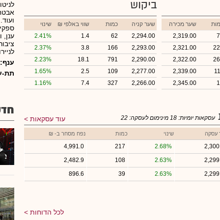
ביקוש
לניטו
אבטחת
ות
שער מכירה
שער קניה
כמות
₪ שווי באלפי
שינוי
ספקיו
2.41%
1.4
62
2,294.00
2,319.00
7
ציבור
2.37%
3.8
166
2,293.00
2,321.00
22
לנייר
2.23%
18.1
791
2,290.00
2,322.00
26
ענף:
1.65%
2.5
109
2,277.00
2,339.00
1
תת-ע
1.16%
7.4
327
2,266.00
2,345.00
1
חדש
עסקאות יומיות:
18
מינימום לעסקה:
22
עוד עסקאות
 עסקה
שינוי
כמות
נפח מסחר ב- ₪
4,991.0
217
2.68%
2,300
2,482.9
108
2.63%
2,299
896.6
39
2.63%
2,299
לכל הדוחות