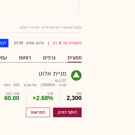
גלובס פיננסי
>
בורסת ת"א - מניות
> אלוט
07:39
בהשהיה של 15 דק'
עדכון אחרון
לצפו
|
תמצית
גרפים
דוחות
עסק
מניית אלוט
ALLOT
מניה
1099654
תל-אביב
NIS
רציף
שער
שינוי
שינוי באג'
60.00
+2.68%
2,300
הוסף לתיק
התראות