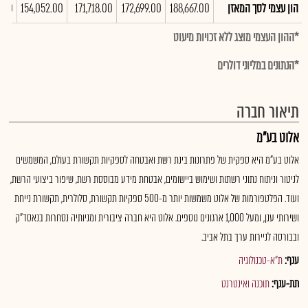
הון עצמי לסך המאזן
188,667.00
172,699.00
171,718.00
154,052.00
5.00
*ההון העצמי מוצג ללא זכויות מיעוט
*הנתונים במליוני דולרים
תיאור חברה
אלוט בע"מ
אלוט בע"מ היא ספקית של פתרונות בינת רשת ואבטחה לספקיות תקשורת בעולם, המשמשים
לניטור וניתוח נתוני רשתות ושימוש ביישומים, אבטחת מידע מבוססת רשת, שיפור ביצועי הרשת,
ועוד. הפלטפורמות של אלוט משמשות יותר מ-500 ספקיות תקשורת, סלולרית, תקשורת נייחת
ושירותי ענן, ומעל 1,000 ארגונים נוספים. אלוט היא חברה ציבורית ומניותיה נסחרות בנאסד"ק
ובבורסה לניירות ערך בתל אביב.
ענף:
ת"א-טכנולוגיה
תת-ענף:
תוכנה ואינטרנט