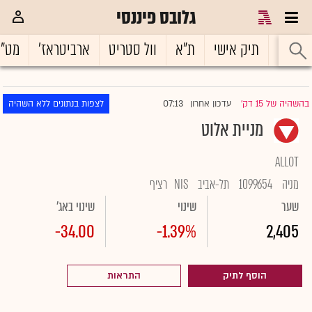
גלובס פיננסי
ראשי
תיק אישי
ת"א
וול סטריט
ארביטראז'
מט"
07:13
בהשהיה של 15 דק'
עדכון אחרון
לצפות בנתונים ללא השהיה
|
מניית אלוט
ALLOT
מניה
1099654
תל-אביב
NIS
רציף
שער
שינוי
שינוי באג'
-34.00
-1.39%
2,405
הוסף לתיק
התראות