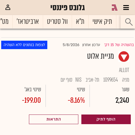
גלובס פיננסי
ראשי
תיק אישי
ת"א
וול סטריט
ארביטראז'
מט"
5/8/2026
בהשהיה של 15 דק'
עדכון אחרון
לצפות בנתונים ללא השהיה
|
מניית אלוט
ALLOT
מניה
1099654
תל-אביב
NIS
סוף יום
שער
שינוי
שינוי באג'
-199.00
-8.16%
2,240
הוסף לתיק
התראות