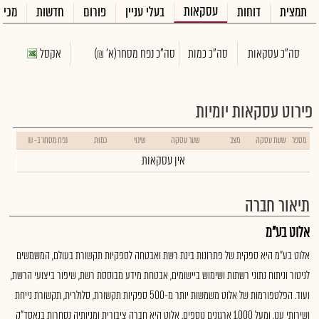
עסקאות
תמצית
דוחות
בעלי עניין
פורום
חדשות
מכיר
סה"כ עסקאות
סה"כ כמות
סה"כ נפח מסחר
(א' ₪)
אקסל
פירוט עסקאות יומיות
מספר
שעת עסקה
מצב
שער עסקה
שינוי
כמות
נפח מסחר ב- ₪
אין עסקאות
תיאור חברה
אלוט בע"מ
אלוט בע"מ היא ספקית של פתרונות בינת רשת ואבטחה לספקיות תקשורת בעולם, המשמשים
לניטור וניתוח נתוני רשתות ושימוש ביישומים, אבטחת מידע מבוססת רשת, שיפור ביצועי הרשת,
ועוד. הפלטפורמות של אלוט משמשות יותר מ-500 ספקיות תקשורת, סלולרית, תקשורת נייחת
ושירותי ענן, ומעל 1,000 ארגונים נוספים. אלוט היא חברה ציבורית ומניותיה נסחרות בנאסד"ק