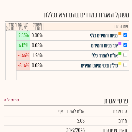
משקל האגרת במדדים בהם היא נכללת
משקל
תשואת המדד
שם המדד
במדד
(% שינוי חודשי)
2.35%
0.00%
מניות והמירים כללי
4.15%
0.03%
יתר מניות והמירים
-1.46%
1.26%
אג"ח להמרה כללי
-3.14%
0.03%
נדל"ן ובינוי מניות והמירים
פרטי אגרת
פרופיל
סוג אגרת
אג"ח להמרה רצף
מח"מ
2.03
תאריך פדיון קרוב
30/9/2028