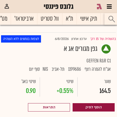
גלובס פיננסי
ראשי
תיק אישי
ת"א
וול סטריט
ארביטראז'
מט"
6/8/2026
בהשהיה של 15 דק'
עדכון אחרון
לצפות בנתונים ללא השהיה
|
גפן מגורים אג א
GEFFEN R&R C1
אג"ח להמרה רצף
1199686
תל-אביב
NIS
סוף יום
שער
שינוי
שינוי באג'
0.90
+0.55%
164.5
הוסף לתיק
התראות