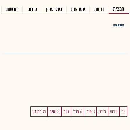
תמצית
דוחות
עסקאות
בעלי עניין
פורום
חדשות
השוואה
יום
שבוע
חודש
3 חוד'
6 חוד'
שנה
3 שנים
כל המידע