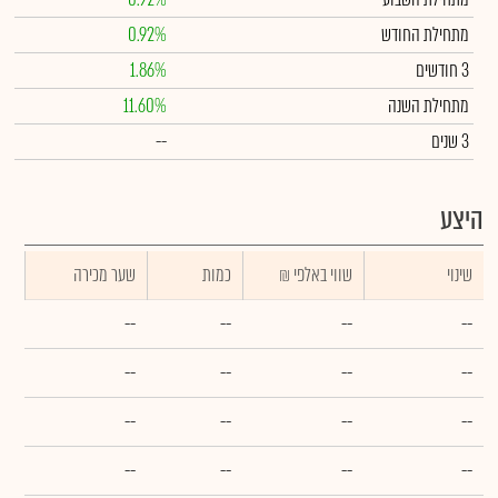
מתחילת החודש
0.92%
3 חודשים
1.86%
מתחילת השנה
11.60%
3 שנים
--
היצע
שינוי
₪ שווי באלפי
כמות
שער מכירה
--
--
--
--
--
--
--
--
--
--
--
--
--
--
--
--