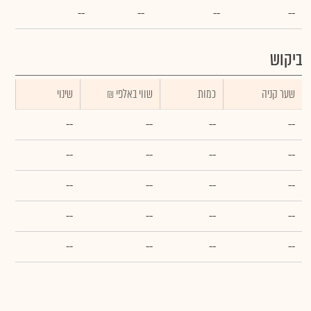
--
--
--
--
ביקוש
שער קניה
כמות
₪ שווי באלפי
שינוי
--
--
--
--
--
--
--
--
--
--
--
--
--
--
--
--
--
--
--
--