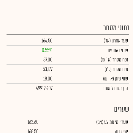
נתוני מסחר
שער אחרון
(אג')
164.50
שינוי באחוזים
0.55%
נפח מסחר
(א` ₪)
87.00
נפח מסחר
(ע"נ)
53,177
שווי שוק
(א` ₪)
18.00
הון רשום למסחר
49,912,407
שערים
שער יומי ממוצע
(אג')
163.60
יומי גבוה
168.50