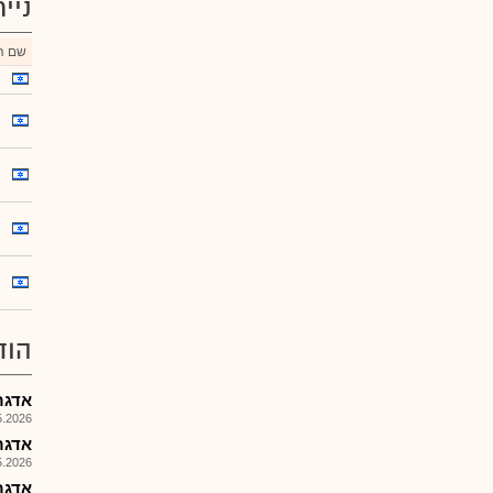
ניי
שם הנ
הוד
אדגר
026, 08:25
אדגר ה
026, 18:07
אדגר