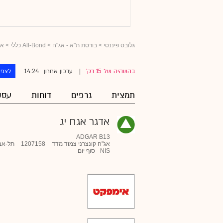
גלובס פיננסי
>
בורסת ת"א - אג"ח
>
All-Bond כללי
>
אג
14:24
בהשהיה של 15 דק'
עדכון אחרון
לצפו
|
תמצית
גרפים
דוחות
עסק
אדגר אגח יג
ADGAR B13
אג"ח קונצרני צמוד מדד
1207158
תל-אב
NIS
סוף יום