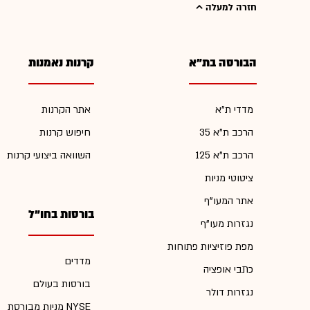
חזרה למעלה
הבורסה בת"א
קרנות נאמנות
מדדי ת"א
אתר הקרנות
הרכב ת"א 35
חיפוש קרנות
הרכב ת"א 125
השוואה ביצועי קרנות
ציטוטי מניות
אתר המעו"ף
בורסות בחו"ל
נגזרות מעו"ף
מפת פוזיציות פתוחות
מדדים
כתבי אופציה
בורסות בעולם
נגזרות דולר
מניות מבורסת NYSE