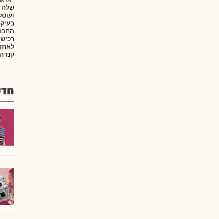
שלה נ
ועוסק
בעיקר
החבר
רכישת
לאחזק
קנדה,
חדש