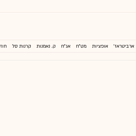
ארביטראז'
אופציות
מט"ח
אג"ח
ק. נאמנות
קרנות סל
חוזי