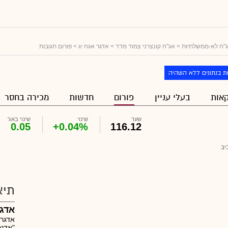
"ח לא-ממשלתיות
>
אג"ח קונצרני צמוד מדד
>
אדגר אגח יג
> פורום תגובות
ת בנתונים ללא השהיה
אות
בעלי עניין
פורום
חדשות
מכירה בחסר
שער
שינוי
שינוי באג'
0.05
+0.04%
116.12
יב
תיא
אדגר
אדגר 
"אדגר