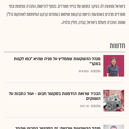
בישראל ומחוצה לה בעיקר בתחום של בנייני משרדים. בנוסף לרכישות, החברה מפתחת נכסי
משרדים מניבים באמצעות רכישת קרקעות ושימוש בעתודות קרקע המיוחסות לאחזקות נדל"ן
שונות. החברה פועלת בישראל, קנדה, פולין ובלגיה..
חדשות
מנהל ההשקעות שממליץ על מניה שהיא "כמו לקנות
בונקר"
04.08.2026
נתנאל אריאל
הבכיר שרואה הזדמנות בסקטור חבוט - ועוד כתבות על
השווקים
01.08.2026
כתבי גלובס
מנהל ההשקעות שבטוח: זה הסקטור החבוט שהפך