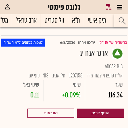
גלובס פיננסי
ראשי
תיק אישי
ת"א
וול סטריט
ארביטראז'
מט"
6/8/2026
בהשהיה של 15 דק'
עדכון אחרון
לצפות בנתונים ללא השהיה
|
אדגר אגח יג
ADGAR B13
אג"ח קונצרני צמוד מדד
1207158
תל-אביב
NIS
סוף יום
שער
שינוי
שינוי באג'
0.11
+0.09%
116.34
הוסף לתיק
התראות