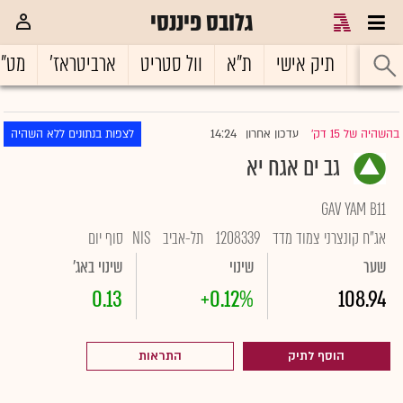
גלובס פיננסי
ראשי
תיק אישי
ת"א
וול סטריט
ארביטראז'
מט"
14:24
בהשהיה של 15 דק'
עדכון אחרון
לצפות בנתונים ללא השהיה
|
גב ים אגח יא
GAV YAM B11
אג"ח קונצרני צמוד מדד
1208339
תל-אביב
NIS
סוף יום
שער
שינוי
שינוי באג'
0.13
+0.12%
108.94
הוסף לתיק
התראות