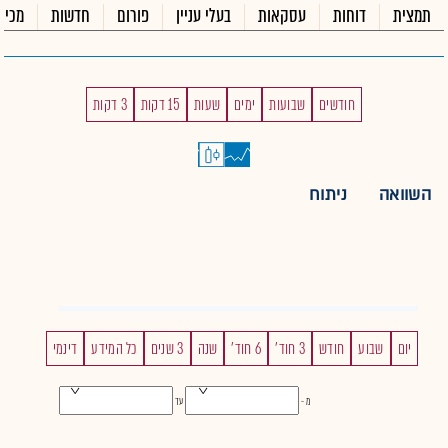
תמצית
דוחות
עסקאות
בעלי עניין
פורום
חדשות
מכיר
חודשים
שבועות
ימים
שעות
15 דקות
3 דקות
השוואה
ניתוח
יום
שבוע
חודש
3 חוד'
6 חוד'
שנה
3 שנים
כל המידע
דינמי
מ -
עד