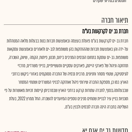
*הנתונים במליוני שקלים
תיאור חברה
חברת גב ים לקרקעות בע"מ
חברת גב-ים לקרקעות בע"מ פועלת בעצמה ובאמצעות חברות בנות בבעלות מלאה המנוהלות
על-ידה והן באמצעות חברות שההחזקות בהן משותפות לגב-ים ולאחרים ובאמצעות עסקאות
משותפות. גב-ים עוסקת בתחום הנכסים המניבים ביזום, תכנון, פיתוח, הקמה , שיווק, השכרה,
תחזוקה וניהול של פארקי הייטק, פארקים עסקיים ותעשייתיים, בנייני משרדים, מרכזי
לוגיסטיקה, שטחי מסחר וחניונים. מרבית נכסיה של החברה ממוקמים באזורי ביקוש ברחבי
הארץ. כמו כן, מספקת החברה שירותי ניהול ואחזקה לבניני המשרדים ושטחי המסחר
שבבעלותה.בנסף, לחברה עתודות קרקע ברחבי הארץ שבמרביתן קיימות זכויות מאושרות על פי
תוכניות בניין עיר לבניית שטחים מניבים נוספים המיועדים להשכרה. החל ממרץ 2022, בעלת
השליטה בחברה הינה חברה לנכסים ולבנין בע"מ..
חדשות גב ים אגח יא