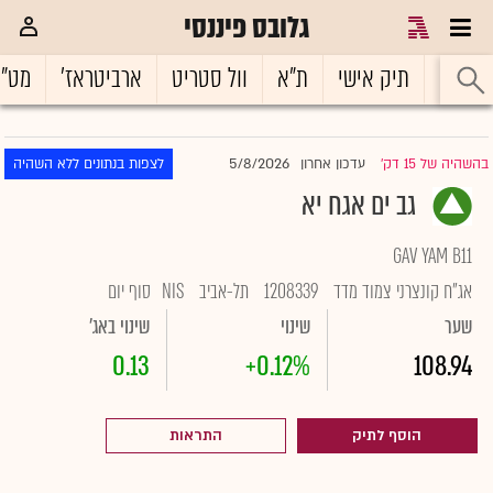
גלובס פיננסי
ראשי
תיק אישי
ת"א
וול סטריט
ארביטראז'
מט"
5/8/2026
בהשהיה של 15 דק'
עדכון אחרון
לצפות בנתונים ללא השהיה
|
גב ים אגח יא
GAV YAM B11
אג"ח קונצרני צמוד מדד
1208339
תל-אביב
NIS
סוף יום
שער
שינוי
שינוי באג'
0.13
+0.12%
108.94
הוסף לתיק
התראות