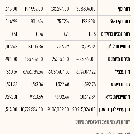
רווח נקי
308,806.00
181,294.00
194,554.00
120,145.00
רווח נקי ב-%
123.35%
75.72%
80.16%
51.42%
רווח למניה בדולרים
1.08
0.71
0.76
0.41
התחייבות לז"ק
3,296.84
2,677.62
3,005.36
3,009.43
תזרים מזומנים
-226,561.00
262,157.00
155,589.00
146,981.00
הון עצמי*
6,774,047.22
6,524,404.51
6,451,784.64
320,260.67
זכויות מיעוט
1,592.78
1,522.48
1,547.36
1,521.33
התחייבויות לז"א
10,142.84
9,902.46
9,313.65
9,291.31
הון עצמי לסך המאזן
20,215,326.00
19,106,009.00
18,772,334.00
,622,514.00
*ההון העצמי מוצג ללא זכויות מיעוט