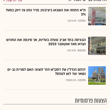
עוד חדשות
ת"א פתחה את השבוע ביציבות; מדד נפט וגז זינק במעל
2%
13.07.2026
שירות גלובס
הבורסה בתל אביב ננעלה בעליות, אך סיכמה את החודש
הגרוע מאז אוקטובר 2023
30.06.2026
שירות גלובס
יהלום הנדל"ן של דסק"ש חזר לנצוץ: האם למניית גב-ים
נשאר עוד לאן לטפס?
12.05.2026
איתן גרסטנפלד
הצעות פרסומיות