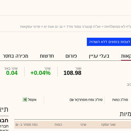
"ח לא-ממשלתיות
>
אג"ח קונצרני צמוד מדד
>
גב ים אגח יא
> פרטי עסקאות
לצפות בנתונים ללא השהיה
אות
בעלי עניין
פורום
חדשות
מכירה בחסר
שער
שינוי
שינוי באג'
0.04
+0.04%
108.98
יב
אקסל
סה"כ כמות
סה"כ נפח מסחר
(א' ₪)
תיא
יות
חבר
שער עסקה
שינוי
כמות
נפח מסחר ב- ₪
חברת 
ובאמצ