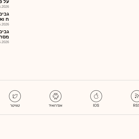
על פי 
026, 10:51
גבים
ח וא
026, 08:25
מסחרי
026, 13:24