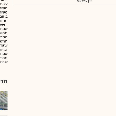
אין עסקאות
על-יד
משותפ
משותפ
ביזום
תחזוק
ותעשי
שטחי 
ממוקמ
מספקת
המשר
עתודו
זכויו
שטחים
לנכסי
חדש