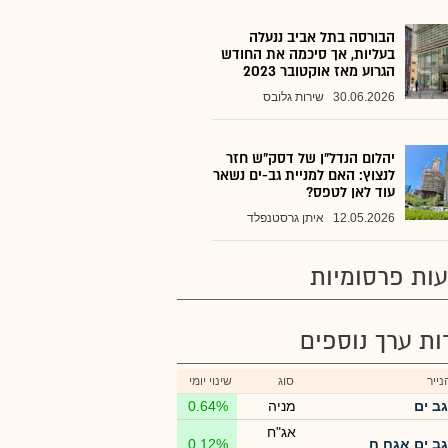
הבורסה בתל אביב ננעלה
בעליות, אך סיכמה את החודש
הגרוע מאז אוקטובר 2023
30.06.2026
שירות גלובס
יהלום הנדל"ן של דסק"ש חזר
לנצוץ: האם למניית גב-ים נשאר
עוד לאן לטפס?
12.05.2026
איתן גרסטנפלד
ות פרסומיות
רות ערך נוספים
ייר
סוג
שינוי יומי
גב ים
מניה
0.64%
אג"ח
גב ים אגח ח
0.12%