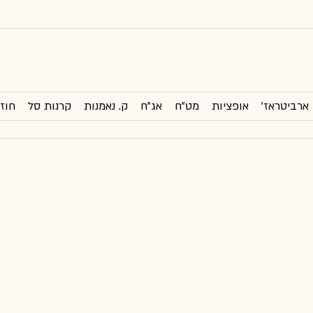
ארביטראז'
אופציות
מט"ח
אג"ח
ק. נאמנות
קרנות סל
חוזי