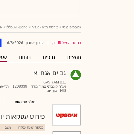
גלובס פיננסי
>
בורסת ת"א - אג"ח
>
All-Bond כללי
>
אג
6/8/2026
בהשהיה של 15 דק'
עדכון אחרון
|
תמצית
גרפים
דוחות
עסק
גב ים אגח יא
GAV YAM B11
אג"ח קונצרני צמוד מדד
1208339
תל-אב
NIS
סוף יום
סה"כ עסקאות
פירוט עסקאות יומ
מספר
שעת עסקה
מצב