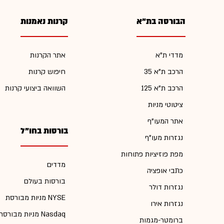
הבורסה בת"א
קרנות נאמנות
מדדי ת"א
אתר הקרנות
הרכב ת"א 35
חיפוש קרנות
הרכב ת"א 125
השוואה ביצועי קרנות
ציטוטי מניות
אתר המעו"ף
בורסות בחו"ל
נגזרות מעו"ף
מפת פוזיציות פתוחות
מדדים
כתבי אופציה
בורסות בעולם
נגזרות דולר
מניות מבורסת NYSE
נגזרות אירו
מניות מבורסת Nasdaq
ברומטר-מגמות