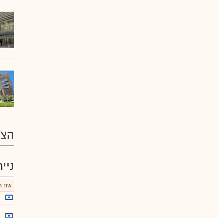
הצע
ניי
שם הנ