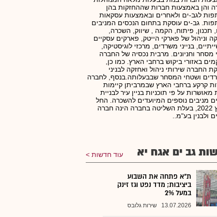
ה והן באמצעות חברות שההחזקות בהן
ות לגב-ים ולאחרים ובאמצעות עסקאות
ות. גב-ים עוסקת בתחום הנכסים המניבים
, תכנון, פיתוח, הקמה , שיווק, השכרה,
ה וניהול של פארקי הייטק, פארקים עסקיים
יתיים, בנייני משרדים, מרכזי לוגיסטיקה,
מסחר וחניונים. מרבית נכסיה של החברה
ים באזורי ביקוש ברחבי הארץ. כמו כן,
 החברה שירותי ניהול ואחזקה לבניני
דים ושטחי המסחר שבבעלותה.בנסף, לחברה
ת קרקע ברחבי הארץ שבמרביתן קיימות
ת מאושרות על פי תוכניות בניין עיר לבניית
 מניבים נוספים המיועדים להשכרה. החל
ממרץ 2022, בעלת השליטה בחברה הינה חברה
ם ולבנין בע"מ..
ות גב ים אגח יא
עוד חדשות
ת"א פתחה את השבוע
ביציבות; מדד נפט וגז זינק
במעל 2%
13.07.2026
שירות גלובס