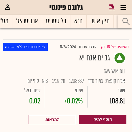
גלובס פיננסי
ראשי
תיק אישי
ת"א
וול סטריט
ארביטראז'
מט"
5/8/2026
בהשהיה של 15 דק'
עדכון אחרון
לצפות בנתונים ללא השהיה
|
גב ים אגח יא
GAV YAM B11
אג"ח קונצרני צמוד מדד
1208339
תל-אביב
NIS
סוף יום
שער
שינוי
שינוי באג'
0.02
+0.02%
108.81
הוסף לתיק
התראות