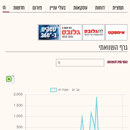
מכי
תמצית
דוחות
עסקאות
בעלי עניין
פורום
חדשות
גרף השוואתי
הוסף מניה להשוואה