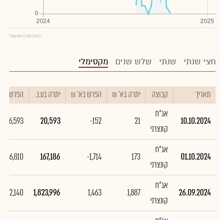
Copyright (c) 2016 Chart.js
חצי שנתי
שנתי
שלש שנים
מקסימלי
תאריך
קבוצה
יתרה בא' ₪
הפרש בא' ₪
יתרה בע.נ.
הפרש בע.נ
אג"ח
-146,593
20,593
-152
21
10.10.2024
קונצרני
אג"ח
1,656,810
167,186
-1,714
173
01.10.2024
קונצרני
אג"ח
1,412,140
1,823,996
1,463
1,887
26.09.2024
קונצרני