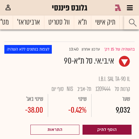
גלובס פיננסי
ראשי
תיק אישי
ת"א
וול סטריט
ארביטראז'
מט"
13:40
בהשהיה של 15 דק'
עדכון אחרון
לצפות בנתונים ללא השהיה
|
אי.בי.אי. סל ת"א-90
I.B.I. SAL TA-90 IL
קרנות סל
1209444
תל-אביב
NIS
סוף יום
שער
שינוי
שינוי באג'
-38.00
-0.42%
9,032
הוסף לתיק
התראות