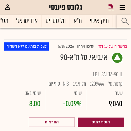
גלובס פיננסי
ראשי
תיק אישי
ת"א
וול סטריט
ארביטראז'
מט"
5/8/2026
בהשהיה של 15 דק'
עדכון אחרון
לצפות בנתונים ללא השהיה
|
אי.בי.אי. סל ת"א-90
I.B.I. SAL TA-90 IL
קרנות סל
1209444
תל-אביב
NIS
סוף יום
שער
שינוי
שינוי באג'
8.00
+0.09%
9,040
הוסף לתיק
התראות