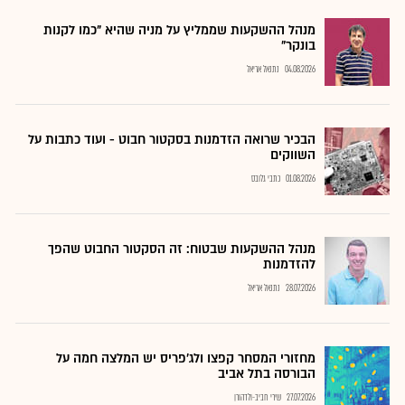
מנהל ההשקעות שממליץ על מניה שהיא "כמו לקנות
בונקר"
04.08.2026
נתנאל אריאל
הבכיר שרואה הזדמנות בסקטור חבוט - ועוד כתבות על
השווקים
01.08.2026
כתבי גלובס
מנהל ההשקעות שבטוח: זה הסקטור החבוט שהפך
להזדמנות
28.07.2026
נתנאל אריאל
מחזורי המסחר קפצו ולג'פריס יש המלצה חמה על
הבורסה בתל אביב
27.07.2026
שירי חביב-ולדהורן