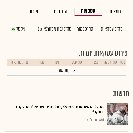
עסקאות
תמצית
החזקות
פורום
סה"כ עסקאות
סה"כ כמות
סה"כ נפח מסחר
(א' ₪)
אקסל
פירוט עסקאות יומיות
מספר
שעת עסקה
מצב
שער עסקה
שינוי
כמות
נפח מסחר ב- ₪
אין עסקאות
חדשות
מנהל ההשקעות שממליץ על מניה שהיא "כמו לקנות
בונקר"
16:00
כתבי גלובס