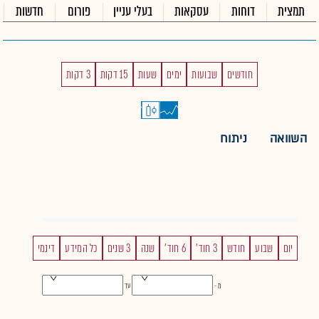
תמצית
דוחות
עסקאות
בעלי עניין
פורום
חדשות
חודשים
שבועות
ימים
שעות
15 דקות
3 דקות
השוואה
ניתוח
יום
שבוע
חודש
3 חוד'
6 חוד'
שנה
3 שנים
כל המידע
דינמי
מ -
עד