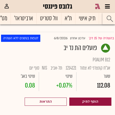
גלובס פיננסי
ראשי
תיק אישי
ת"א
וול סטריט
ארביטראז'
מט"
6/8/2026
בהשהיה של 15 דק'
עדכון אחרון
לצפות בנתונים ללא השהיה
|
פועלים הת נד יב
POALIM B12
אג"ח קונצרני לא צמוד
1214121
תל-אביב
NIS
סוף יום
שער
שינוי
שינוי באג'
0.08
+0.07%
112.08
הוסף לתיק
התראות