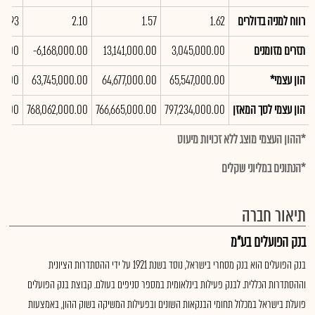
רווח למניה בדולרים
1.62
1.57
2.10
1.93
תזרים מזומנים
3,045,000.00
13,141,000.00
-6,168,000.00
00.00
הון עצמי*
65,547,000.00
64,677,000.00
63,745,000.00
00.00
הון עצמי לסך המאזן
797,234,000.00
766,665,000.00
768,062,000.00
00.00
*ההון העצמי מוצג ללא זכויות מיעוט
*הנתונים במליוני שקלים
תיאור חברה
בנק הפועלים בע"מ
בנק הפועלים הוא בנק מסחרי בישראל, נוסד בשנת 1921 על ידי ההסתדרות הציונית
וההסתדרות הכללית. לבנק פעילות בינלאומית במספר סניפים בעולם. קבוצת בנק הפועלים
פועלת בישראל במכלול תחומי הבנקאות השונים ובפעילות המשיקה בשוק ההון, באמצעות