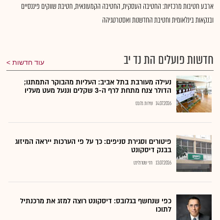
ארבע חטיבות מרכזיות: החטיבה העסקית, החטיבה הקמעונאית, חטיבת שווקים פיננסיים
ובנקאות בינלאומית וחטיבת החדשנות ואסטרטגיהה
חדשות פועלים הת נד יב
עוד חדשות
נעילה מעורבת בתל אביב: העליות מהבוקר התמתנו;
הדולר צנח מתחת לרף ה-3 שקלים וננעל מעט מעליו
14.07.2026
שירות גלובס
פיטורים וסגירת סניפים: כך על פי הערכות ייראה המיזוג
בבנק דיסקונט
13.07.2026
חזי שטרנליכט
כפי שנחשף בגלובס: דיסקונט רוצה למזג את מרכנתיל
לתוכו