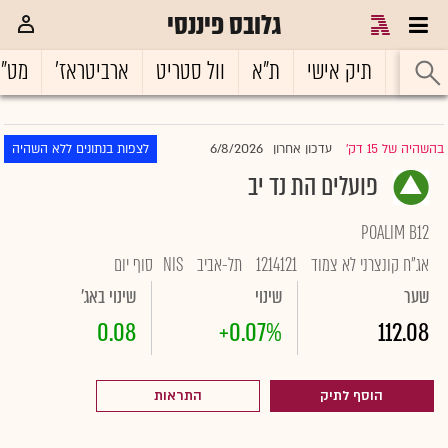
גלובס פיננסי
ראשי
תיק אישי
ת"א
וול סטריט
ארביטראז'
מט"
6/8/2026
בהשהיה של 15 דק'
עדכון אחרון
לצפות בנתונים ללא השהיה
|
פועלים הת נד יב
POALIM B12
אג"ח קונצרני לא צמוד
1214121
תל-אביב
NIS
סוף יום
שער
שינוי
שינוי באג'
0.08
+0.07%
112.08
הוסף לתיק
התראות