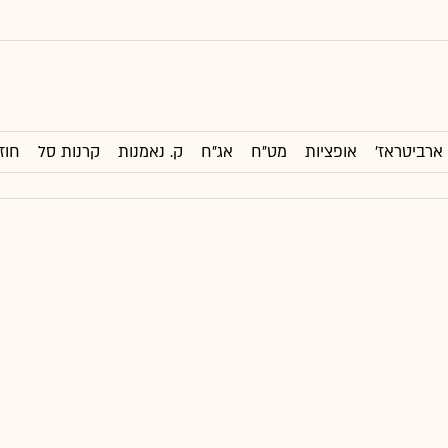
ארביטראז'
אופציות
מט"ח
אג"ח
ק. נאמנות
קרנות סל
חוז