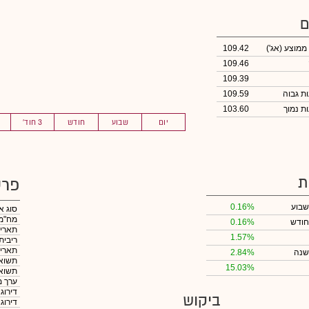
ם
 ממוצע
(אג')
109.42
109.46
109.39
109.59
103.60
יום
שבוע
חודש
3 חוד'
ת
פרט
שבוע
0.16%
סוג א
מח"מ
חודש
0.16%
תאריך
1.57%
ריבית
תאריך
שנה
2.84%
תשואה
15.03%
תשואה
ערך מ
דירוג
ביקוש
דירוג