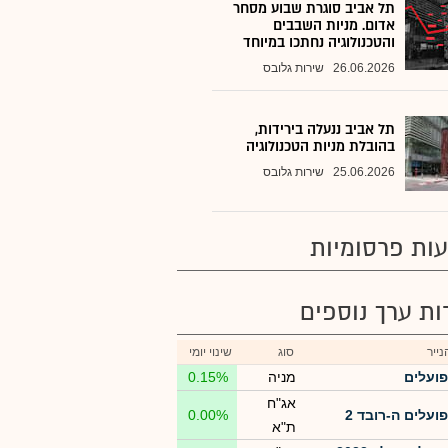
תל אביב סוגרת שבוע מסחר
אדום. מניות השבבים
והטכנולוגיה נחתכו במיוחד
26.06.2026
שירות גלובס
תל אביב ננעלה בירידות,
בהובלת מניות הטכנולוגיה
25.06.2026
שירות גלובס
ות פרסומיות
רות ערך נוספים
ייר
סוג
שינוי יומי
פועלים
מניה
0.15%
אג"ח
פועלים ה-רובד 2
0.00%
ת"א