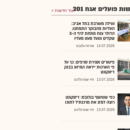
ת פועלים אגח 201
עוד חדשות
נעילה מעורבת בתל אביב:
העליות מהבוקר התמתנו;
הדולר צנח מתחת לרף ה-3
שקלים וננעל מעט מעליו
14.07.2026
שירות גלובס
פיטורים וסגירת סניפים: כך על
פי הערכות ייראה המיזוג בבנק
דיסקונט
13.07.2026
חזי שטרנליכט
כפי שנחשף בגלובס: דיסקונט
רוצה למזג את מרכנתיל לתוכו
13.07.2026
חזי שטרנליכט