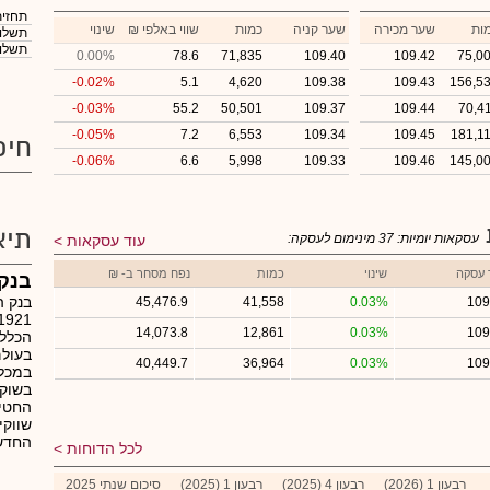
תחזית
ות
שער מכירה
שער קניה
כמות
₪ שווי באלפי
שינוי
תשלום
תשלום
0.00%
78.6
71,835
109.40
109.42
75,0
-0.02%
5.1
4,620
109.38
109.43
156,5
-0.03%
55.2
50,501
109.37
109.44
70,4
-0.05%
7.2
6,553
109.34
109.45
181,1
חיפ
-0.06%
6.6
5,998
109.33
109.46
145,0
תיא
עסקאות יומיות:
37
מינימום לעסקה:
עוד עסקאות
 עסקה
שינוי
כמות
נפח מסחר ב- ₪
בנק
בנק ה
45,476.9
41,558
0.03%
109
14,073.8
12,861
0.03%
109
הכללי
בעולם
40,449.7
36,964
0.03%
109
במכלו
בשוק 
החטיב
שווקי
החדש
לכל הדוחות
רבעון 1 (2026)
רבעון 4 (2025)
רבעון 1 (2025)
סיכום שנתי 2025