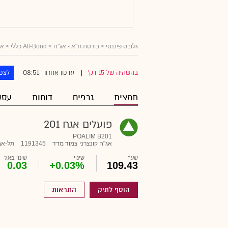
גלובס פיננסי
>
בורסת ת"א - אג"ח
>
All-Bond כללי
>
אג
08:51
בהשהיה של 15 דק'
עדכון אחרון
לצפו
|
תמצית
גרפים
דוחות
עסק
פועלים אגח 201
POALIM B201
אג"ח קונצרני צמוד מדד
1191345
תל-אב
שער
שינוי
שינוי באג'
0.03
+0.03%
109.43
הוסף לתיק
התראות