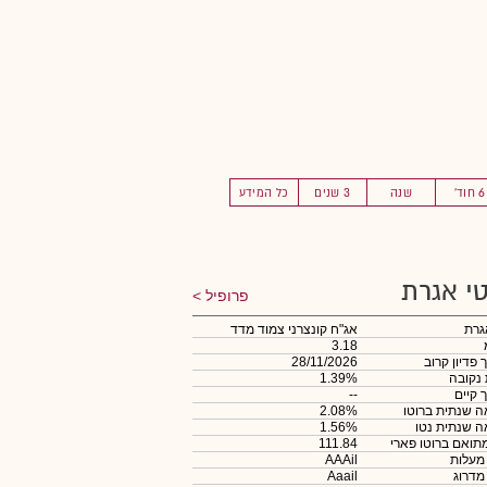
6 חוד'
שנה
3 שנים
כל המידע
י אגרת
פרופיל
גרת
אג"ח קונצרני צמוד מדד
3.18
 פדיון קרוב
28/11/2026
 נקובה
1.39%
 קיים
--
 שנתית ברוטו
2.08%
 שנתית נטו
1.56%
תואם ברוטו פארי
111.84
 מעלות
AAAil
 מדרוג
Aaail