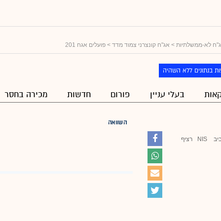
"ח לא-ממשלתיות
>
אג"ח קונצרני צמוד מדד
> פועלים אגח 201
ת בנתונים ללא השהיה
אות
בעלי עניין
פורום
חדשות
מכירה בחסר
השוואה
יב
NIS
רציף