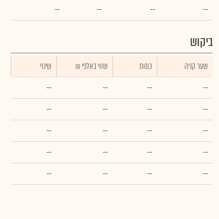
--
--
--
--
ביקוש
שער קניה
כמות
₪ שווי באלפי
שינוי
--
--
--
--
--
--
--
--
--
--
--
--
--
--
--
--
--
--
--
--