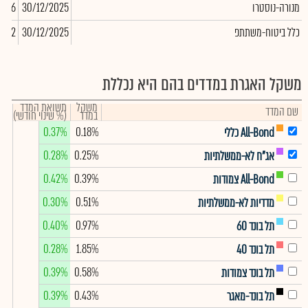
מנורה-נוסטרו
30/12/2025
7,576
כלל ביטוח-משתתפ
30/12/2025
,612
משקל האגרת במדדים בהם היא נכללת
משקל
תשואת המדד
שם המדד
במדד
(% שינוי חודשי)
0.37%
0.18%
All-Bond כללי
0.28%
0.25%
אג"ח לא-ממשלתיות
0.42%
0.39%
All-Bond צמודות
0.30%
0.51%
מדדיות לא-ממשלתיות
0.40%
0.97%
תל בונד 60
0.28%
1.85%
תל בונד 40
0.39%
0.58%
תל בונד צמודות
0.39%
0.43%
תל בונד-מאגר