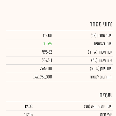
נתוני מסחר
שער אחרון
(אג')
112.08
שינוי באחוזים
0.07%
נפח מסחר
(א` ₪)
598.82
נפח מסחר
(ע"נ)
534,511
שווי שוק
(א` ₪)
2,616.00
הון רשום למסחר
1,471,985,000
שערים
שער יומי ממוצע
(אג')
112.03
יומי גבוה
112.15