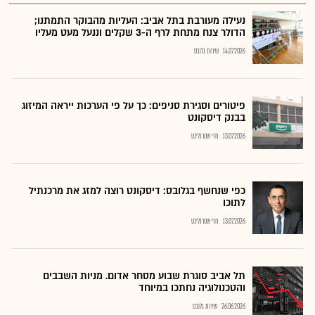
נעילה מעורבת בתל אביב: העליות מהבוקר התמתנו;
הדולר צנח מתחת לרף ה-3 שקלים וננעל מעט מעליו
14.07.2026
שירות גלובס
פיטורים וסגירת סניפים: כך על פי הערכות ייראה המיזוג
בבנק דיסקונט
13.07.2026
חזי שטרנליכט
כפי שנחשף בגלובס: דיסקונט רוצה למזג את מרכנתיל
לתוכו
13.07.2026
חזי שטרנליכט
תל אביב סוגרת שבוע מסחר אדום. מניות השבבים
והטכנולוגיה נחתכו במיוחד
26.06.2026
שירות גלובס