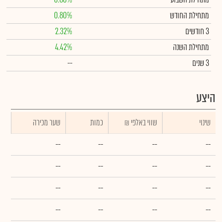
מתחילת החודש
0.80%
3 חודשים
2.32%
מתחילת השנה
4.42%
3 שנים
--
היצע
שינוי
₪ שווי באלפי
כמות
שער מכירה
--
--
--
--
--
--
--
--
--
--
--
--
--
--
--
--