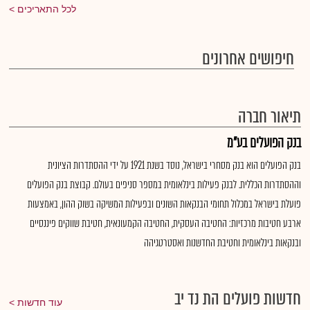
לכל התאריכים
חיפושים אחרונים
תיאור חברה
בנק הפועלים בע"מ
בנק הפועלים הוא בנק מסחרי בישראל, נוסד בשנת 1921 על ידי ההסתדרות הציונית
וההסתדרות הכללית. לבנק פעילות בינלאומית במספר סניפים בעולם. קבוצת בנק הפועלים
פועלת בישראל במכלול תחומי הבנקאות השונים ובפעילות המשיקה בשוק ההון, באמצעות
ארבע חטיבות מרכזיות: החטיבה העסקית, החטיבה הקמעונאית, חטיבת שווקים פיננסיים
ובנקאות בינלאומית וחטיבת החדשנות ואסטרטגיהה
חדשות פועלים הת נד יב
עוד חדשות