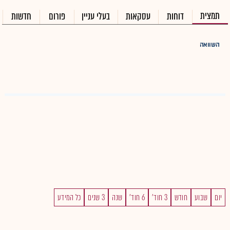
תמצית
דוחות
עסקאות
בעלי עניין
פורום
חדשות
השוואה
יום
שבוע
חודש
3 חוד'
6 חוד'
שנה
3 שנים
כל המידע