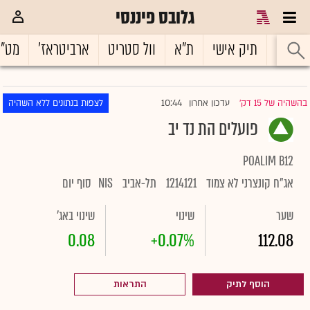
גלובס פיננסי
ראשי
תיק אישי
ת"א
וול סטריט
ארביטראז'
מט"
10:44
בהשהיה של 15 דק'
עדכון אחרון
לצפות בנתונים ללא השהיה
|
פועלים הת נד יב
POALIM B12
אג"ח קונצרני לא צמוד
1214121
תל-אביב
NIS
סוף יום
שער
שינוי
שינוי באג'
0.08
+0.07%
112.08
הוסף לתיק
התראות