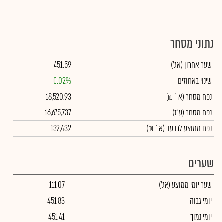
נתוני מסחר
שער אחרון
(אג')
451.59
שינוי באחוזים
0.02%
נפח מסחר
(א` ₪)
18,520.93
נפח מסחר
(ע"נ)
16,675,737
נפח ממוצע לרבעון (א` ₪)
132,432
שערים
שער יומי ממוצע
(אג')
111.07
יומי גבוה
451.83
יומי נמוך
451.41