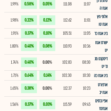
סלע נדלן
1.99%
0.58%
0.05%
111.08
11:07
אגח ה
אלוני חץ
1.98%
0.22%
0.12%
112.62
11:01
אגח טו
1.91%
0.37%
0.10%
105.51
11:05
ביג אגח כד
ישרס אגח
1.80%
0.40%
0.08%
110.93
10:36
יט
דיסקנט מנ
1.74%
0.40%
0.00%
102.83
08:30
נד יט
1.71%
0.64%
0.14%
102.30
10:30
ביג אגח כה
ארפורט
1.65%
0.38%
0.00%
112.37
10:23
אגח יב
אפי נכסים
1.56%
0.37%
0.03%
115.59
09:45
אגחטז