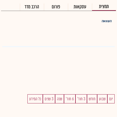
תמצית
עסקאות
פורום
הרכב מדד
השוואה
יום
שבוע
חודש
3 חוד'
6 חוד'
שנה
3 שנים
כל המידע