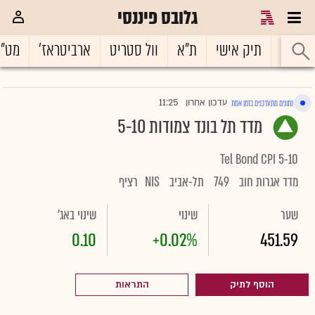
גלובס פיננסי
ראשי
תיק אישי
ת"א
וול סטריט
ארביטראז'
מט"
11:25
עדכון אחרון
נתונים מתעדכנים בזמן אמת
|
מדד תל בונד צמודות 5-10
Tel Bond CPI 5-10
מדד אגרות חוב
749
תל-אביב
NIS
רציף
שער
שינוי
שינוי באג'
0.10
+0.02%
451.59
הוסף לתיק
התראות