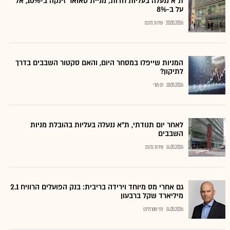
ת"א ננעלה בעליות חדות; מניית טאואר זינקה ב-10%, אל
על ב-8%
20.05.2026
שירות גלובס
המניות שייפלו במסחר היום, והאם סקטור השבבים בדרך
לתיקון?
18.05.2026
רם מורי
לאחר יום תנודתי, ת"א ננעלה בעליות בהובלת מניות
השבבים
14.05.2026
שירות גלובס
גם אחרי מס מיוחד וירידה בריבית: בנק הפועלים הרוויח 2.1
מיליארד שקל ברבעון
14.05.2026
חזי שטרנליכט