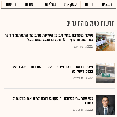
חדשות
תמצית
דוחות
עסקאות
בעלי עניין
פורום
חדשות פועלים הת נד יב
נעילה מעורבת בתל אביב: העליות מהבוקר התמתנו; הדולר
צנח מתחת לרף ה-3 שקלים וננעל מעט מעליו
14.07.2026
שירות גלובס
פיטורים וסגירת סניפים: כך על פי הערכות ייראה המיזוג
בבנק דיסקונט
13.07.2026
חזי שטרנליכט
כפי שנחשף בגלובס: דיסקונט רוצה למזג את מרכנתיל
לתוכו
13.07.2026
חזי שטרנליכט