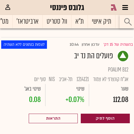
גלובס פיננסי
ראשי
תיק אישי
ת"א
וול סטריט
ארביטראז'
מט"
10:44
בהשהיה של 15 דק'
עדכון אחרון
לצפות בנתונים ללא השהיה
|
פועלים הת נד יב
POALIM B12
אג"ח קונצרני לא צמוד
1214121
תל-אביב
NIS
סוף יום
שער
שינוי
שינוי באג'
0.08
+0.07%
112.08
הוסף לתיק
התראות