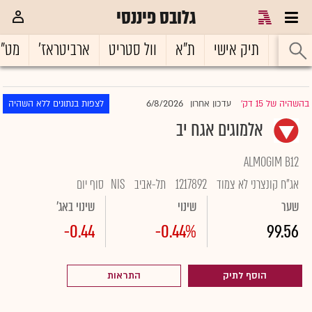
גלובס פיננסי
ראשי
תיק אישי
ת"א
וול סטריט
ארביטראז'
מט"
6/8/2026
בהשהיה של 15 דק'
עדכון אחרון
לצפות בנתונים ללא השהיה
|
אלמוגים אגח יב
ALMOGIM B12
אג"ח קונצרני לא צמוד
1217892
תל-אביב
NIS
סוף יום
שער
שינוי
שינוי באג'
-0.44
-0.44%
99.56
הוסף לתיק
התראות