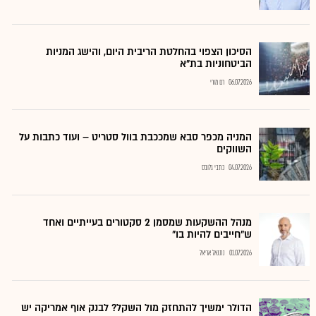
הסיכון הצפוי בהחלטת הריבית היום, והישג המניות
הביטחוניות בת"א
06.07.2026
רם מורי
המניה מכפר סבא שמככבת בוול סטריט – ועוד כתבות על
השווקים
04.07.2026
כתבי גלובס
מנהל ההשקעות שמסמן 2 סקטורים בעייתיים ואחד
ש"חייבים להיות בו"
01.07.2026
נתנאל אריאל
הדולר ימשיך להתחזק מול השקל? לבנק אוף אמריקה יש