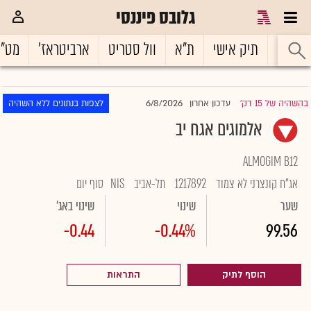
גלובס פיננסי
ראשי
תיק אישי
ת"א
וול סטריט
ארביטראז'
מט"
6/8/2026
בהשהיה של 15 דק'
עדכון אחרון
לצפות בנתונים ללא השהיה
|
אלמוגים אגח יב
ALMOGIM B12
אג"ח קונצרני לא צמוד
1217892
תל-אביב
NIS
סוף יום
שער
שינוי
שינוי באג'
-0.44
-0.44%
99.56
הוסף לתיק
התראות