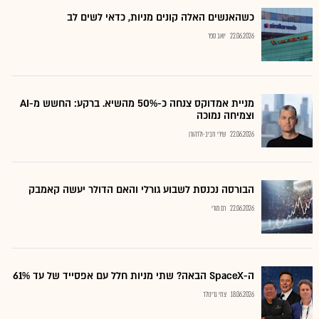
כשהאנשים האלה קונים מניות, כדאי לשים לב
22.06.2026
יואב ספר
מניית אמדוקס צנחה כ-50% מהשיא. ברקע: החשש מ-AI
וצמיחה נמוכה
22.06.2026
שירי חביב-ולדהורן
הבורסה נכנסת לשבוע גורלי והאם הדולר יעשה קאמבק
22.06.2026
רם מורי
ה-SpaceX הבאה? שתי מניות חלל עם אפסייד של עד 61%
18.06.2026
צחי גרינולד