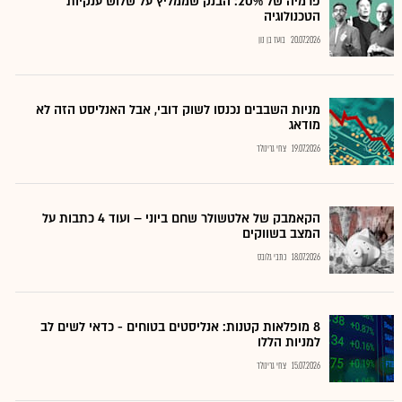
פרמיה של 20%: הבנק שממליץ על שלוש ענקיות
הטכנולוגיה
20.07.2026
בועז בן נון
מניות השבבים נכנסו לשוק דובי, אבל האנליסט הזה לא
מודאג
19.07.2026
צחי גרינולד
הקאמבק של אלטשולר שחם ביוני – ועוד 4 כתבות על
המצב בשווקים
18.07.2026
כתבי גלובס
8 מופלאות קטנות: אנליסטים בטוחים - כדאי לשים לב
למניות הללו
15.07.2026
צחי גרינולד