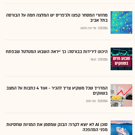
מחזורי המסחר קפצו ולג'פריס יש המלצה חמה על הבורסה
בתל אביב
27.07.2026
שירי חביב-ולדהורן
היכונו לירידות בבורסה: כך ייראה השבוע המטלטל שבפתח
27.07.2026
רם מורי
המדריך שכל משקיע צריך להכיר - ועוד 4 כתבות על המצב
בשווקים
25.07.2026
כתבי גלובס
סוכן AI לא יוצא לקרוז: הבנק שמסמן את המניות שחסינות
מפני המהפכה