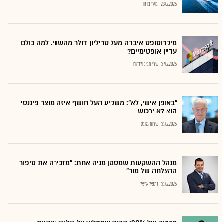
23.07.2026
בועז בן נון
מיקרוסופט איבדה מעל טריליון דולר מהשווי. למה כולם
עדיין אופטימיים?
27.07.2026
שירי חביב ולדהורן
"באופן אישי, לא": משקיע העל חושף איזה מוצר פיננסי
הוא לא ירכוש
21.07.2026
שירות גלובס
מנהל ההשקעות שמסמן מניה אחת: "מזכירה את סיפור
ההצלחה של מור"
21.07.2026
נתנאל אריאל