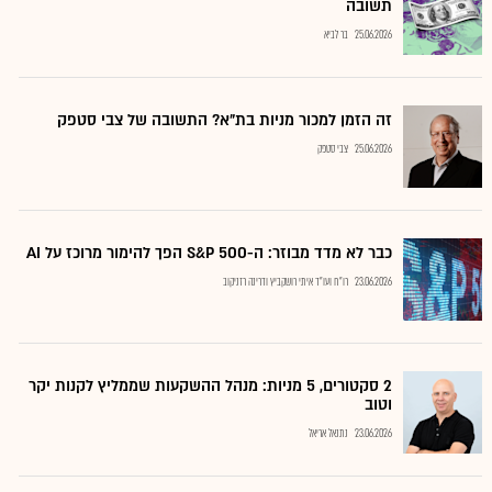
תשובה
25.06.2026
בר לביא
זה הזמן למכור מניות בת"א? התשובה של צבי סטפק
25.06.2026
צבי סטפק
כבר לא מדד מבוזר: ה-S&P 500 הפך להימור מרוכז על AI
23.06.2026
רו"ח ועו"ד איתי רושקביץ ודרינה רזניקוב
2 סקטורים, 5 מניות: מנהל ההשקעות שממליץ לקנות יקר
וטוב
23.06.2026
נתנאל אריאל