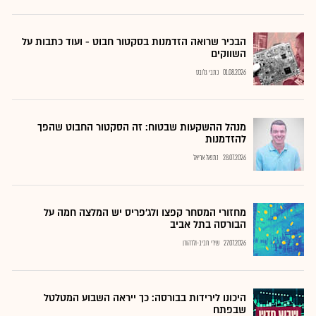
הבכיר שרואה הזדמנות בסקטור חבוט - ועוד כתבות על
השווקים
01.08.2026
כתבי גלובס
מנהל ההשקעות שבטוח: זה הסקטור החבוט שהפך
להזדמנות
28.07.2026
נתנאל אריאל
מחזורי המסחר קפצו ולג'פריס יש המלצה חמה על
הבורסה בתל אביב
27.07.2026
שירי חביב-ולדהורן
היכונו לירידות בבורסה: כך ייראה השבוע המטלטל
שבפתח