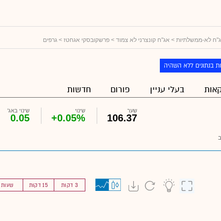
"ח לא-ממשלתיות
>
אג"ח קונצרני לא צמוד
>
פרשקובסקי אגחטז
> גרפים
ת בנתונים ללא השהיה
אות
בעלי עניין
פורום
חדשות
שער
שינוי
שינוי באג'
0.05
+0.05%
106.37
3 דקות
15 דקות
שעות