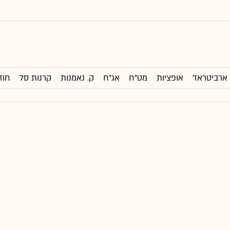
ארביטראז'
אופציות
מט"ח
אג"ח
ק. נאמנות
קרנות סל
חוז