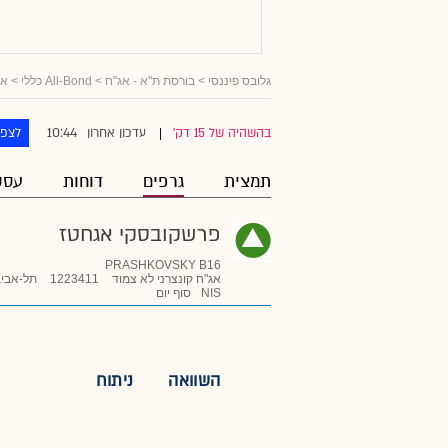
גלובס פיננסי
>
בורסת ת"א - אג"ח
>
All-Bond כללי
>
אג
10:44
בהשהיה של 15 דק'
עדכון אחרון
לצפו
|
תמצית
גרפים
דוחות
עסק
פרשקובסקי אגחטז
PRASHKOVSKY B16
אג"ח קונצרני לא צמוד
1223411
תל-אביב
NIS
סוף יום
השוואה
ניתוח