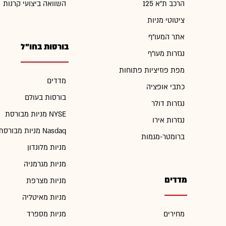
הרכב ת"א 125
השוואה ביצועי קרנות
ציטוטי מניות
אתר המעו"ף
בורסות בחו"ל
נגזרות מעו"ף
מפת פוזיציות פתוחות
מדדים
כתבי אופציה
בורסות בעולם
נגזרות דולר
מניות מבורסת NYSE
נגזרות אירו
מניות מבורסת Nasdaq
ברומטר-מגמות
מניות מלונדון
מניות מגרמניה
מדדים
מניות מצרפת
מניות מאיטליה
מחירים
מניות מספרד