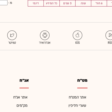
מ -
6 חוד'
שנה
3 שנים
כל המידע
דינמי
מט"ח
אג"ח
אתר המט"ח
אתר אג"ח
שערי חליפין
מק"מים