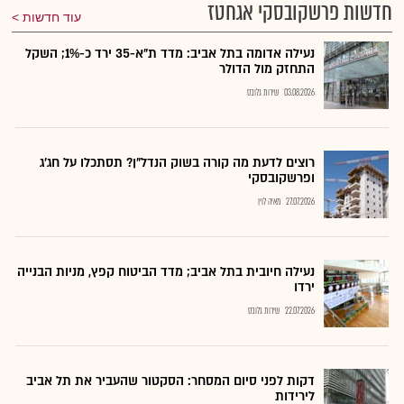
חדשות פרשקובסקי אגחטז
עוד חדשות
נעילה אדומה בתל אביב: מדד ת"א-35 ירד כ-1%; השקל
התחזק מול הדולר
03.08.2026
שירות גלובס
רוצים לדעת מה קורה בשוק הנדל"ן? תסתכלו על חג׳ג
ופרשקובסקי
27.07.2026
מאיה לוין
נעילה חיובית בתל אביב; מדד הביטוח קפץ, מניות הבנייה
ירדו
22.07.2026
שירות גלובס
דקות לפני סיום המסחר: הסקטור שהעביר את תל אביב
לירידות