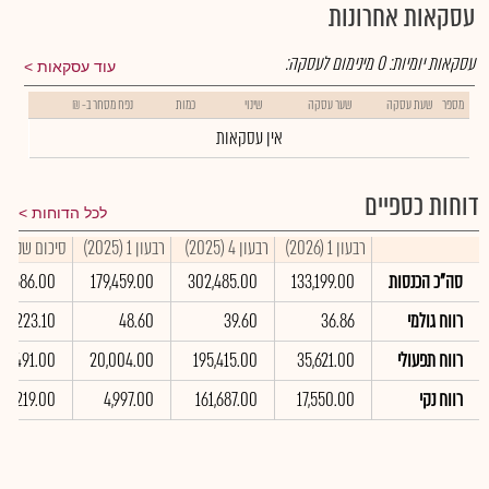
עסקאות אחרונות
עסקאות יומיות:
0
מינימום לעסקה:
עוד עסקאות
מספר
שעת עסקה
שער עסקה
שינוי
כמות
נפח מסחר ב- ₪
אין עסקאות
דוחות כספיים
לכל הדוחות
רבעון 1 (2026)
רבעון 4 (2025)
רבעון 1 (2025)
סיכום שנתי 2025
סה"כ הכנסות
133,199.00
302,485.00
179,459.00
79,686.00
רווח גולמי
36.86
39.60
48.60
223.10
רווח תפעולי
35,621.00
195,415.00
20,004.00
04,491.00
רווח נקי
17,550.00
161,687.00
4,997.00
08,219.00