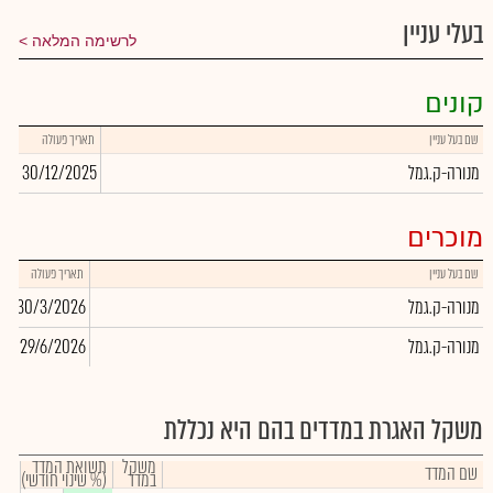
בעלי עניין
לרשימה המלאה
קונים
שם בעל עניין
תאריך פעולה
כמו
מנורה-ק.גמל
30/12/2025
32
מוכרים
שם בעל עניין
תאריך פעולה
כ
מנורה-ק.גמל
30/3/2026
99
מנורה-ק.גמל
29/6/2026
66
משקל האגרת במדדים בהם היא נכללת
משקל
תשואת המדד
שם המדד
במדד
(% שינוי חודשי)