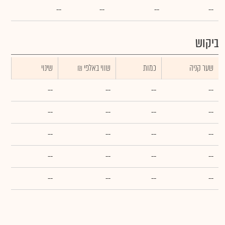
--
--
--
--
ביקוש
שער קניה
כמות
₪ שווי באלפי
שינוי
--
--
--
--
--
--
--
--
--
--
--
--
--
--
--
--
--
--
--
--