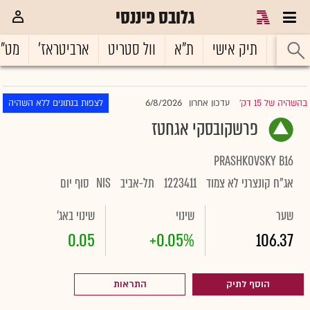
גלובס פיננסי
ראשי
תיק אישי
ת"א
וול סטריט
ארביטראז'
מט"
6/8/2026
בהשהיה של 15 דק'
עדכון אחרון
לצפות בנתונים ללא השהיה
|
פרשקובסקי אגחטז
PRASHKOVSKY B16
אג"ח קונצרני לא צמוד
1223411
תל-אביב
NIS
סוף יום
שער
שינוי
שינוי באג'
0.05
+0.05%
106.37
הוסף לתיק
התראות