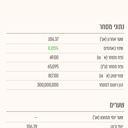
נתוני מסחר
שער אחרון
(אג')
106.37
שינוי באחוזים
0.05%
נפח מסחר
(א` ₪)
69.00
נפח מסחר
(ע"נ)
65,095
שווי שוק
(א` ₪)
817.00
הון רשום למסחר
300,000,000
שערים
שער יומי ממוצע
(אג')
--
יומי גבוה
106.39