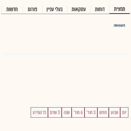
תמצית
דוחות
עסקאות
בעלי עניין
פורום
חדשות
השוואה
יום
שבוע
חודש
3 חוד'
6 חוד'
שנה
3 שנים
כל המידע