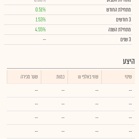
מתחילת החודש
0.51%
3 חודשים
1.53%
מתחילת השנה
4.55%
3 שנים
--
היצע
שינוי
₪ שווי באלפי
כמות
שער מכירה
--
--
--
--
--
--
--
--
--
--
--
--
--
--
--
--