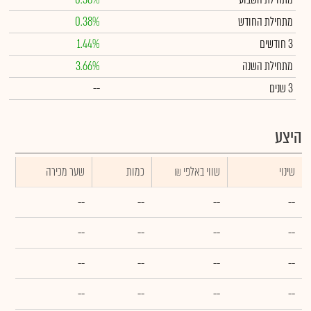
מתחילת החודש
0.38%
3 חודשים
1.44%
מתחילת השנה
3.66%
3 שנים
--
היצע
שינוי
₪ שווי באלפי
כמות
שער מכירה
--
--
--
--
--
--
--
--
--
--
--
--
--
--
--
--