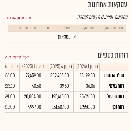
עסקאות אחרונות
עסקאות יומיות:
0
מינימום לעסקה:
עוד עסקאות
מספר
שעת עסקה
שער עסקה
שינוי
כמות
נפח מסחר ב- ₪
אין עסקאות
דוחות כספיים
לכל הדוחות
רבעון 1 (2026)
רבעון 4 (2025)
רבעון 1 (2025)
סיכום שנתי 2025
סה"כ הכנסות
133,199.00
302,485.00
179,459.00
79,686.00
רווח גולמי
36.86
39.60
48.60
223.10
רווח תפעולי
35,621.00
195,415.00
20,004.00
04,491.00
רווח נקי
17,550.00
161,687.00
4,997.00
08,219.00