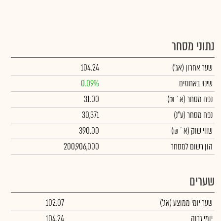
נתוני מסחר
שער אחרון
(אג')
104.24
שינוי באחוזים
0.09%
נפח מסחר
(א` ₪)
31.00
נפח מסחר
(ע"נ)
30,371
שווי שוק
(א` ₪)
390.00
הון רשום למסחר
200,906,000
שערים
שער יומי ממוצע
(אג')
102.07
יומי גבוה
104.24