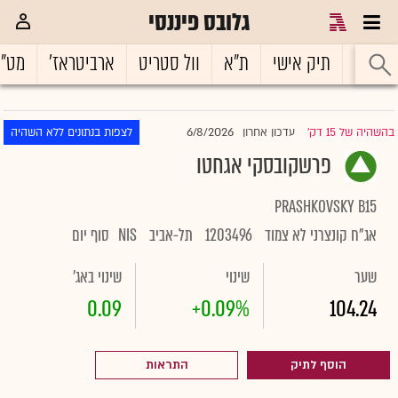
גלובס פיננסי
ראשי
תיק אישי
ת"א
וול סטריט
ארביטראז'
מט"
6/8/2026
בהשהיה של 15 דק'
עדכון אחרון
לצפות בנתונים ללא השהיה
|
פרשקובסקי אגחטו
PRASHKOVSKY B15
אג"ח קונצרני לא צמוד
1203496
תל-אביב
NIS
סוף יום
שער
שינוי
שינוי באג'
0.09
+0.09%
104.24
הוסף לתיק
התראות