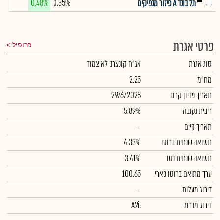
0.48%
0.35%
תל בונד A פיזור מנפיקים
פרטי אגרת
פרופיל
סוג אגרת
אג"ח קונצרני לא צמוד
מח"מ
2.25
תאריך פדיון קרוב
29/6/2028
ריבית נקובה
5.89%
תאריך קיים
--
תשואה שנתית ברוטו
4.33%
תשואה שנתית נטו
3.41%
ערך מתואם ברוטו פארי
100.65
דירוג מעלות
--
דירוג מדרוג
A2il