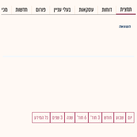
תמצית
דוחות
עסקאות
בעלי עניין
פורום
חדשות
מכיר
השוואה
יום
שבוע
חודש
3 חוד'
6 חוד'
שנה
3 שנים
כל המידע