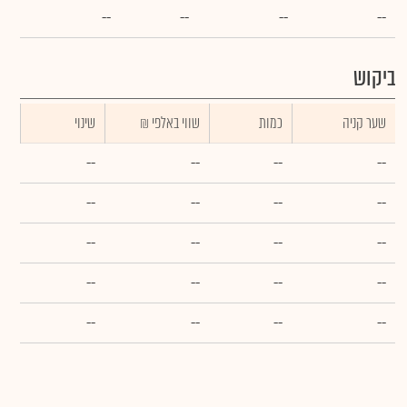
--
--
--
--
ביקוש
שער קניה
כמות
₪ שווי באלפי
שינוי
--
--
--
--
--
--
--
--
--
--
--
--
--
--
--
--
--
--
--
--