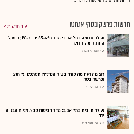
דיור ומאות אלפי מ"ר של משרדים ומסחר..
חדשות פרשקובסקי אגחטו
עוד חדשות
נעילה אדומה בתל אביב: מדד ת"א-35 ירד כ-1%; השקל
התחזק מול הדולר
03.08.2026
שירות גלובס
רוצים לדעת מה קורה בשוק הנדל"ן? תסתכלו על חג׳ג
ופרשקובסקי
27.07.2026
מאיה לוין
נעילה חיובית בתל אביב; מדד הביטוח קפץ, מניות הבנייה
ירדו
22.07.2026
שירות גלובס