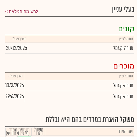
בעלי עניין
לרשימה המלאה
קונים
שם בעל עניין
תאריך פעולה
כמו
מנורה-ק.גמל
30/12/2025
32
מוכרים
שם בעל עניין
תאריך פעולה
כ
מנורה-ק.גמל
30/3/2026
99
מנורה-ק.גמל
29/6/2026
66
משקל האגרת במדדים בהם היא נכללת
משקל
תשואת המדד
שם המדד
במדד
(% שינוי חודשי)