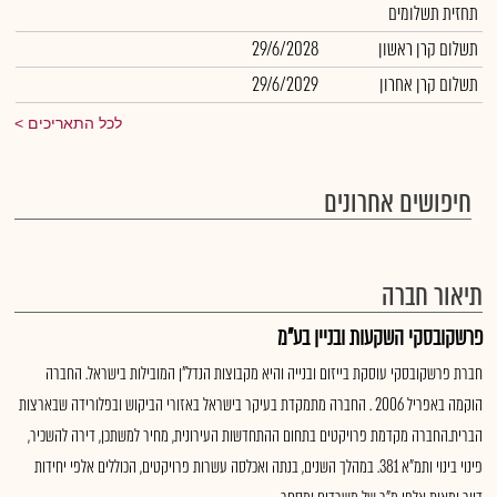
תחזית תשלומים
תשלום קרן ראשון
29/6/2028
תשלום קרן אחרון
29/6/2029
לכל התאריכים
חיפושים אחרונים
תיאור חברה
פרשקובסקי השקעות ובניין בע"מ
חברת פרשקובסקי עוסקת בייזום ובנייה והיא מקבוצות הנדל"ן המובילות בישראל. החברה
הוקמה באפריל 2006 . החברה מתמקדת בעיקר בישראל באזורי הביקוש ובפלורידה שבארצות
הברית.החברה מקדמת פרויקטים בתחום ההתחדשות העירונית, מחיר למשתכן, דירה להשכיר,
פינוי בינוי ותמ"א 381. במהלך השנים, בנתה ואכלסה עשרות פרויקטים, הכוללים אלפי יחידות