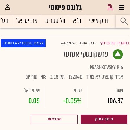
גלובס פיננסי
ראשי
תיק אישי
ת"א
וול סטריט
ארביטראז'
מט"
6/8/2026
בהשהיה של 15 דק'
עדכון אחרון
לצפות בנתונים ללא השהיה
|
פרשקובסקי אגחטז
PRASHKOVSKY B16
אג"ח קונצרני לא צמוד
1223411
תל-אביב
NIS
סוף יום
שער
שינוי
שינוי באג'
0.05
+0.05%
106.37
הוסף לתיק
התראות