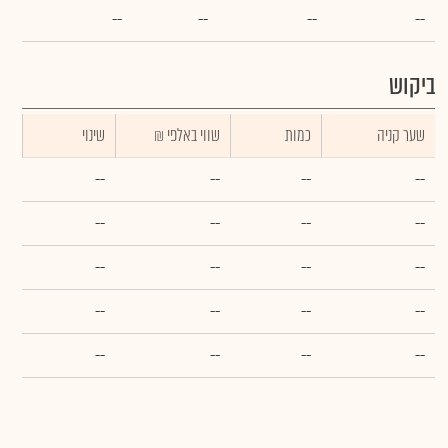
--
--
--
--
ביקוש
שער קניה
כמות
₪ שווי באלפי
שינוי
--
--
--
--
--
--
--
--
--
--
--
--
--
--
--
--
--
--
--
--