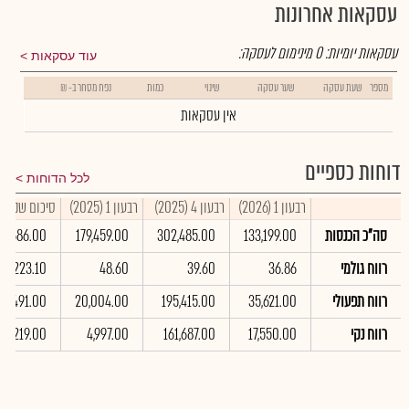
עסקאות אחרונות
עסקאות יומיות:
0
מינימום לעסקה:
עוד עסקאות
מספר
שעת עסקה
שער עסקה
שינוי
כמות
נפח מסחר ב- ₪
אין עסקאות
דוחות כספיים
לכל הדוחות
רבעון 1 (2026)
רבעון 4 (2025)
רבעון 1 (2025)
סיכום שנתי 2025
סה"כ הכנסות
133,199.00
302,485.00
179,459.00
79,686.00
רווח גולמי
36.86
39.60
48.60
223.10
רווח תפעולי
35,621.00
195,415.00
20,004.00
04,491.00
רווח נקי
17,550.00
161,687.00
4,997.00
08,219.00