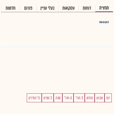
תמצית
דוחות
עסקאות
בעלי עניין
פורום
חדשות
השוואה
יום
שבוע
חודש
3 חוד'
6 חוד'
שנה
3 שנים
כל המידע