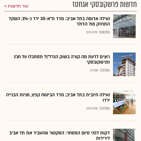
חדשות פרשקובסקי אגחטז
עוד חדשות
נעילה אדומה בתל אביב: מדד ת"א-35 ירד כ-1%; השקל
התחזק מול הדולר
03.08.2026
שירות גלובס
רוצים לדעת מה קורה בשוק הנדל"ן? תסתכלו על חג׳ג
ופרשקובסקי
27.07.2026
מאיה לוין
נעילה חיובית בתל אביב; מדד הביטוח קפץ, מניות הבנייה
ירדו
22.07.2026
שירות גלובס
דקות לפני סיום המסחר: הסקטור שהעביר את תל אביב
לירידות