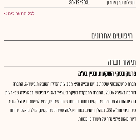
תשלום קרן אחרון
30/12/2031
לכל התאריכים
חיפושים אחרונים
תיאור חברה
פרשקובסקי השקעות ובניין בע"מ
חברת פרשקובסקי עוסקת בייזום ובנייה והיא מקבוצות הנדל"ן המובילות בישראל. החברה
הוקמה באפריל 2006 . החברה מתמקדת בעיקר בישראל באזורי הביקוש ובפלורידה שבארצות
הברית.החברה מקדמת פרויקטים בתחום ההתחדשות העירונית, מחיר למשתכן, דירה להשכיר,
פינוי בינוי ותמ"א 381. במהלך השנים, בנתה ואכלסה עשרות פרויקטים, הכוללים אלפי יחידות
דיור ומאות אלפי מ"ר של משרדים ומסחר..