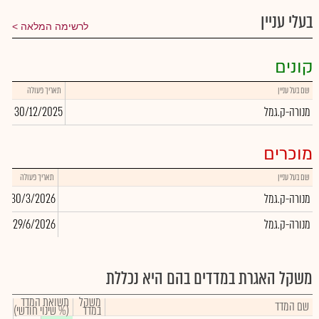
בעלי עניין
לרשימה המלאה
קונים
שם בעל עניין
תאריך פעולה
כמו
מנורה-ק.גמל
30/12/2025
32
מוכרים
שם בעל עניין
תאריך פעולה
כ
מנורה-ק.גמל
30/3/2026
99
מנורה-ק.גמל
29/6/2026
66
משקל האגרת במדדים בהם היא נכללת
משקל
תשואת המדד
שם המדד
במדד
(% שינוי חודשי)