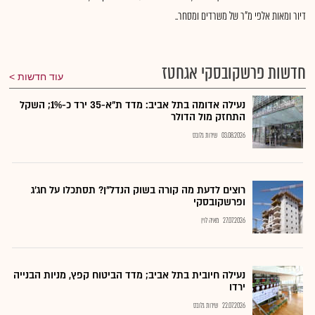
דיור ומאות אלפי מ"ר של משרדים ומסחר..
חדשות פרשקובסקי אגחטז
עוד חדשות
נעילה אדומה בתל אביב: מדד ת"א-35 ירד כ-1%; השקל
התחזק מול הדולר
03.08.2026
שירות גלובס
רוצים לדעת מה קורה בשוק הנדל"ן? תסתכלו על חג׳ג
ופרשקובסקי
27.07.2026
מאיה לוין
נעילה חיובית בתל אביב; מדד הביטוח קפץ, מניות הבנייה
ירדו
22.07.2026
שירות גלובס