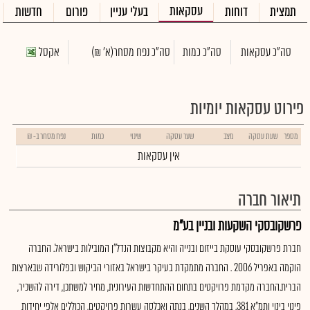
עסקאות
תמצית
דוחות
בעלי עניין
פורום
חדשות
סה"כ עסקאות
סה"כ כמות
סה"כ נפח מסחר
(א' ₪)
אקסל
פירוט עסקאות יומיות
מספר
שעת עסקה
מצב
שער עסקה
שינוי
כמות
נפח מסחר ב- ₪
אין עסקאות
תיאור חברה
פרשקובסקי השקעות ובניין בע"מ
חברת פרשקובסקי עוסקת בייזום ובנייה והיא מקבוצות הנדל"ן המובילות בישראל. החברה
הוקמה באפריל 2006 . החברה מתמקדת בעיקר בישראל באזורי הביקוש ובפלורידה שבארצות
הברית.החברה מקדמת פרויקטים בתחום ההתחדשות העירונית, מחיר למשתכן, דירה להשכיר,
פינוי בינוי ותמ"א 381. במהלך השנים, בנתה ואכלסה עשרות פרויקטים, הכוללים אלפי יחידות