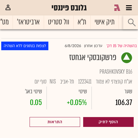
גלובס פיננסי
ראשי
תיק אישי
ת"א
וול סטריט
ארביטראז'
מט"
6/8/2026
בהשהיה של 15 דק'
עדכון אחרון
לצפות בנתונים ללא השהיה
|
פרשקובסקי אגחטז
PRASHKOVSKY B16
אג"ח קונצרני לא צמוד
1223411
תל-אביב
NIS
סוף יום
שער
שינוי
שינוי באג'
0.05
+0.05%
106.37
הוסף לתיק
התראות