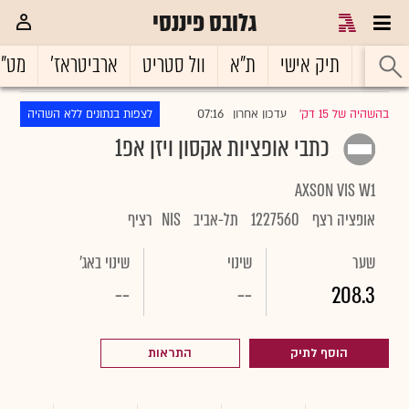
גלובס פיננסי
ראשי
תיק אישי
ת"א
וול סטריט
ארביטראז'
מט"
07:16
בהשהיה של 15 דק'
עדכון אחרון
לצפות בנתונים ללא השהיה
|
כתבי אופציות אקסון ויזן אפ1
AXSON VIS W1
אופציה רצף
1227560
תל-אביב
NIS
רציף
שער
שינוי
שינוי באג'
--
--
208.3
הוסף לתיק
התראות