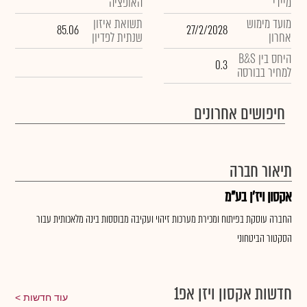
מיידי
האופציה
מועד מימוש
תשואת איזון
85.06
27/2/2028
אחרון
שנתית לפדיון
היחס בין B&S
0.3
למחיר בבורסה
חיפושים אחרונים
תיאור חברה
אקסון ויז'ן בע"מ
החברה עוסקת בפיתוח ומכירת מערכות זיהוי ועקיבה מבוססות בינה מלאכותית עבור
הסקטור הביטחוני
חדשות אקסון ויזן אפ1
עוד חדשות