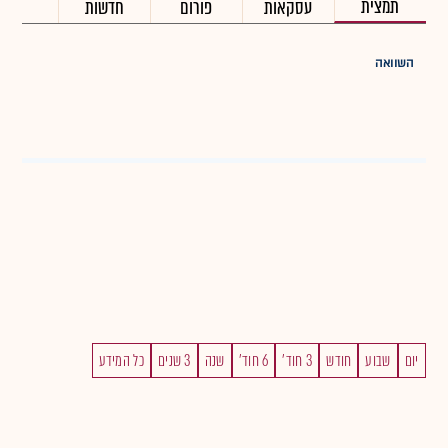
תמצית
עסקאות
פורום
חדשות
השוואה
יום
שבוע
חודש
3 חוד'
6 חוד'
שנה
3 שנים
כל המידע