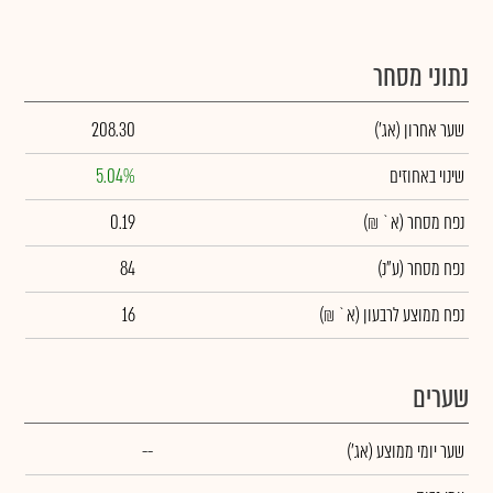
נתוני מסחר
שער אחרון
(אג')
208.30
שינוי באחוזים
5.04%
נפח מסחר
(א` ₪)
0.19
נפח מסחר
(ע"נ)
84
נפח ממוצע לרבעון (א` ₪)
16
שערים
שער יומי ממוצע
(אג')
--