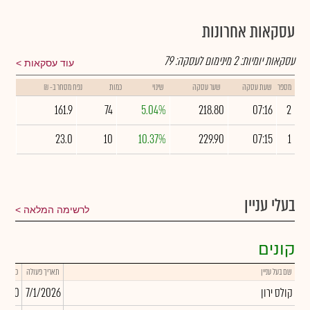
עסקאות אחרונות
עסקאות יומיות:
2
מינימום לעסקה:
79
עוד עסקאות
מספר
שעת עסקה
שער עסקה
שינוי
כמות
נפח מסחר ב- ₪
161.9
74
5.04%
218.80
07:16
2
23.0
10
10.37%
229.90
07:15
1
בעלי עניין
לרשימה המלאה
קונים
שם בעל עניין
תאריך פעולה
כמות
קולס ירון
7/1/2026
0,000