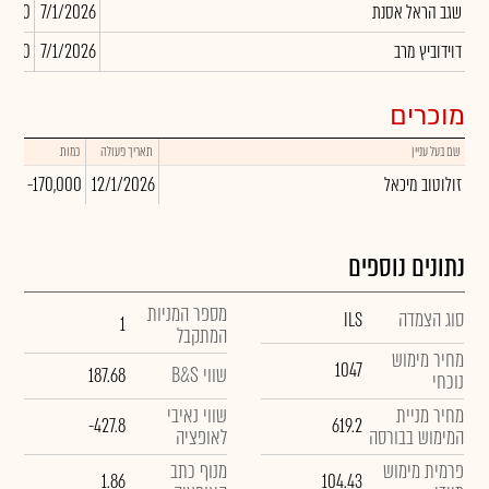
שגב הראל אסנת
7/1/2026
0,000
דוידוביץ מרב
7/1/2026
0,000
מוכרים
שם בעל עניין
תאריך פעולה
כמות
שער
זולוטוב מיכאל
12/1/2026
-170,000
.00
נתונים נוספים
מספר המניות
סוג הצמדה
ILS
1
המתקבל
מחיר מימוש
1047
שווי B&S
187.68
נוכחי
מחיר מניית
שווי נאיבי
-427.8
619.2
המימוש בבורסה
לאופציה
פרמית מימוש
מנוף כתב
1.86
104.43