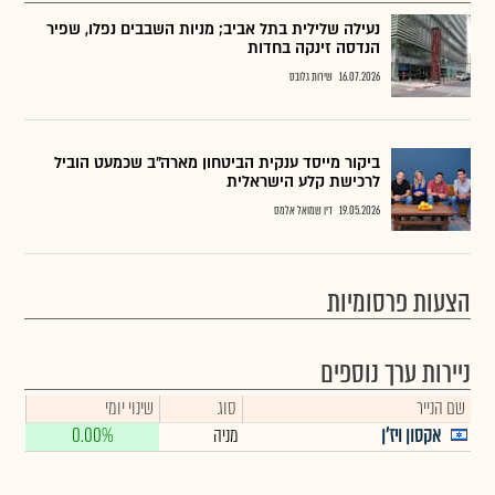
נעילה שלילית בתל אביב; מניות השבבים נפלו, שפיר
הנדסה זינקה בחדות
16.07.2026
שירות גלובס
ביקור מייסד ענקית הביטחון מארה"ב שכמעט הוביל
לרכישת קלע הישראלית
19.05.2026
דין שמואל אלמס
הצעות פרסומיות
ניירות ערך נוספים
שם הנייר
סוג
שינוי יומי
אקסון ויז'ן
מניה
0.00%