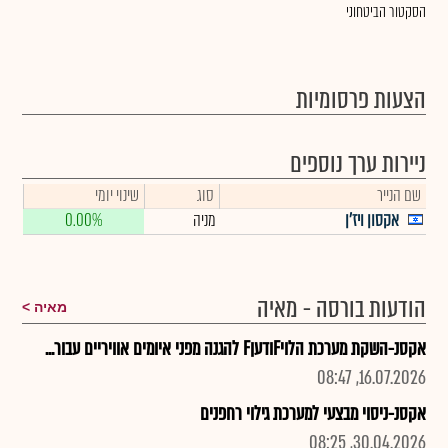
הסקטור הביטחוני
הצעות פרסומיות
ניירות ערך נוספים
שם הנייר
סוג
שינוי יומי
אקסון ויז'ן
מניה
0.00%
הודעות בורסה - מאיה
מאיה
אקסנ-השקת מערכת הלויFודעןF להגנה מפני איומים אוויריים עבור...
16.07.2026, 08:47
אקסנ-ניסוי מבצעי למערכת גילוי רחפנים
30.04.2026, 08:25