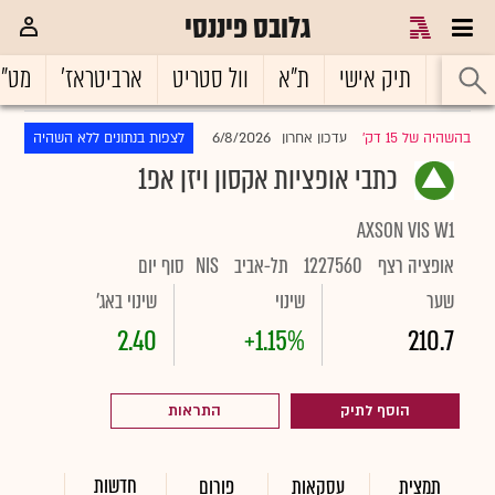
גלובס פיננסי
ראשי
תיק אישי
ת"א
וול סטריט
ארביטראז'
מט"
6/8/2026
בהשהיה של 15 דק'
עדכון אחרון
לצפות בנתונים ללא השהיה
|
כתבי אופציות אקסון ויזן אפ1
AXSON VIS W1
אופציה רצף
1227560
תל-אביב
NIS
סוף יום
שער
שינוי
שינוי באג'
2.40
+1.15%
210.7
הוסף לתיק
התראות
חדשות
תמצית
עסקאות
פורום