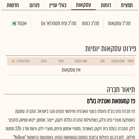
עסקאות
תמצית
דוחות
בעלי עניין
פורום
חדשות
סה"כ עסקאות
סה"כ כמות
סה"כ נפח מסחר
(א' ₪)
אקסל
פירוט עסקאות יומיות
מספר
שעת עסקה
מצב
שער עסקה
שינוי
כמות
נפח מסחר ב- ₪
אין עסקאות
תיאור חברה
פז קמעונאות ואנרגיה בע"מ
פז חברת נפט בע"מ פועלת בענף האנרגיה וחיפושי הנפט והגז בישראל. החברה עוסקת
באספקת מוצרי נפט ודלק, כשפעילות החברה כוללת זיקוק, ייצור, אחסון, ייבוא ושיווק תזקיקי
דלק. החברה בעלת בית זיקוק באשדוד, מסופי אחסון וניפוק מוצרי דלק ורשת של כ-270 תחנות
תדלוק . לחברה גם פעילות נרחבת בתחום קמעונאות המזון, באמצעות הרשתות "Yellow",