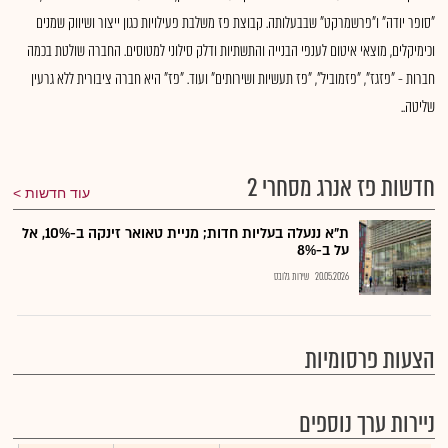
"סופר יודה" ו"פרשמרקט" שבבעלותה. קבוצת פז משלבת פעילויות כגון ייצור ושיווק שמנים
וכימיקלים, מוצאי איטום לענפי הבנייה והתשתיות ודלק סילוני למטוסים. החברה שולטת בכמה
חברות - "פזגז", "פזמוביל", "פז תעשיות ושירותים" ועוד. "פז" היא חברה ציבורית ללא גרעין
שליטה..
חדשות פז אנרג מסחרי 2
עוד חדשות
ת"א ננעלה בעליות חדות; מניית טאואר זינקה ב-10%, אל
על ב-8%
20.05.2026
שירות גלובס
הצעות פרסומיות
ניירות ערך נוספים