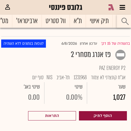
גלובס פיננסי
ראשי
תיק אישי
ת"א
וול סטריט
ארביטראז'
מט"
6/8/2026
בהשהיה של 15 דק'
עדכון אחרון
לצפות בנתונים ללא השהיה
|
פז אנרג מסחרי 2
PAZ ENERGY P2
אג"ח קונצרני לא צמוד
1231968
תל-אביב
NIS
סוף יום
שער
שינוי
שינוי באג'
0.00
0.00%
1,027
הוסף לתיק
התראות