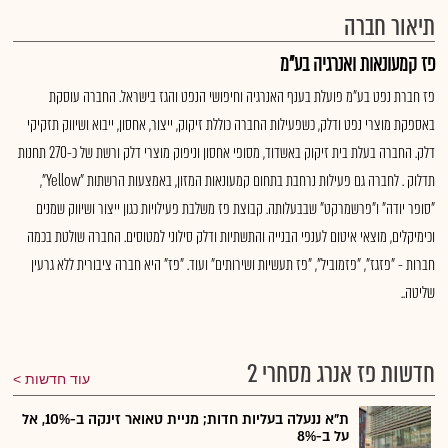
תיאור חברה
פז קמעונאות ואנרגיה בע"מ
פז חברת נפט בע"מ פועלת בענף האנרגיה וחיפושי הנפט והגז בישראל. החברה עוסקת
באספקת מוצרי נפט ודלק, כשפעילות החברה כוללת זיקוק, ייצור, אחסון, ייבוא ושיווק תזקיקי
דלק. החברה בעלת בית זיקוק באשדוד, מסופי אחסון וניפוק מוצרי דלק ורשת של כ-270 תחנות
תדלוק . לחברה גם פעילות נרחבת בתחום קמעונאות המזון, באמצעות הרשתות "Yellow",
"סופר יודה" ו"פרשמרקט" שבבעלותה. קבוצת פז משלבת פעילויות כגון ייצור ושיווק שמנים
וכימיקלים, מוצאי איטום לענפי הבנייה והתשתיות ודלק סילוני למטוסים. החברה שולטת בכמה
חברות - "פזגז", "פזמוביל", "פז תעשיות ושירותים" ועוד. "פז" היא חברה ציבורית ללא גרעין
שליטה..
חדשות פז אנרג מסחרי 2
עוד חדשות
ת"א ננעלה בעליות חדות; מניית טאואר זינקה ב-10%, אל
על ב-8%