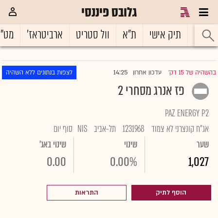
גלובס פיננסי
ראשי
תיק אישי
ת"א
וול סטריט
ארביטראז'
מט"
14:25
בהשהיה של 15 דק'
עדכון אחרון
לצפות בנתונים ללא השהיה
|
פז אנרג מסחרי 2
PAZ ENERGY P2
אג"ח קונצרני לא צמוד
1231968
תל-אביב
NIS
סוף יום
שער
שינוי
שינוי באג'
0.00
0.00%
1,027
הוסף לתיק
התראות