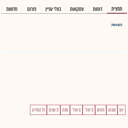
תמצית
דוחות
עסקאות
בעלי עניין
פורום
חדשות
השוואה
יום
שבוע
חודש
3 חוד'
6 חוד'
שנה
3 שנים
כל המידע