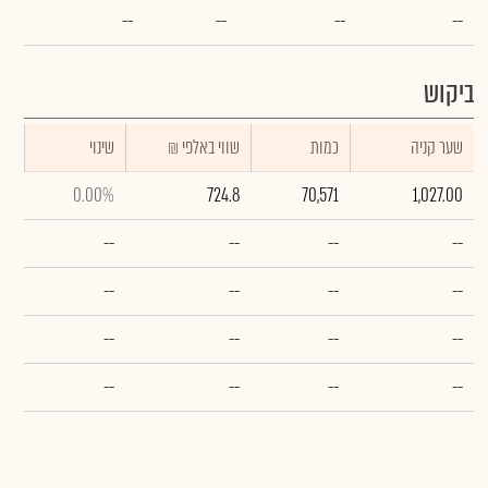
--
--
--
--
ביקוש
שער קניה
כמות
₪ שווי באלפי
שינוי
0.00%
724.8
70,571
1,027.00
--
--
--
--
--
--
--
--
--
--
--
--
--
--
--
--