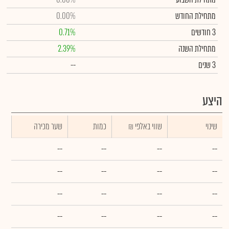
מתחילת החודש
0.00%
3 חודשים
0.71%
מתחילת השנה
2.39%
3 שנים
--
היצע
שינוי
₪ שווי באלפי
כמות
שער מכירה
--
--
--
--
--
--
--
--
--
--
--
--
--
--
--
--