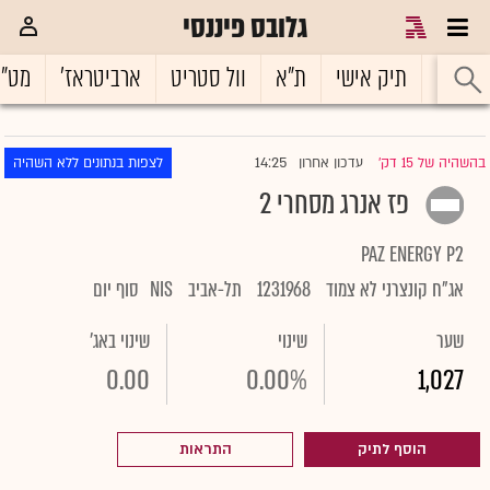
גלובס פיננסי
ראשי
תיק אישי
ת"א
וול סטריט
ארביטראז'
מט"
14:25
בהשהיה של 15 דק'
עדכון אחרון
לצפות בנתונים ללא השהיה
|
פז אנרג מסחרי 2
PAZ ENERGY P2
אג"ח קונצרני לא צמוד
1231968
תל-אביב
NIS
סוף יום
שער
שינוי
שינוי באג'
0.00
0.00%
1,027
הוסף לתיק
התראות