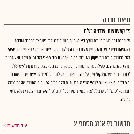
תיאור חברה
פז קמעונאות ואנרגיה בע"מ
פז חברת נפט בע"מ פועלת בענף האנרגיה וחיפושי הנפט והגז בישראל. החברה עוסקת
באספקת מוצרי נפט ודלק, כשפעילות החברה כוללת זיקוק, ייצור, אחסון, ייבוא ושיווק תזקיקי
דלק. החברה בעלת בית זיקוק באשדוד, מסופי אחסון וניפוק מוצרי דלק ורשת של כ-270 תחנות
תדלוק . לחברה גם פעילות נרחבת בתחום קמעונאות המזון, באמצעות הרשתות "Yellow",
"סופר יודה" ו"פרשמרקט" שבבעלותה. קבוצת פז משלבת פעילויות כגון ייצור ושיווק שמנים
וכימיקלים, מוצאי איטום לענפי הבנייה והתשתיות ודלק סילוני למטוסים. החברה שולטת בכמה
חברות - "פזגז", "פזמוביל", "פז תעשיות ושירותים" ועוד. "פז" היא חברה ציבורית ללא גרעין
שליטה..
חדשות פז אנרג מסחרי 2
עוד חדשות