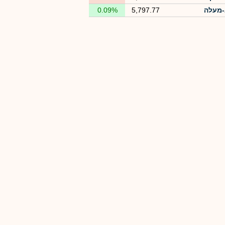
מעלה
5,797.77
0.09%