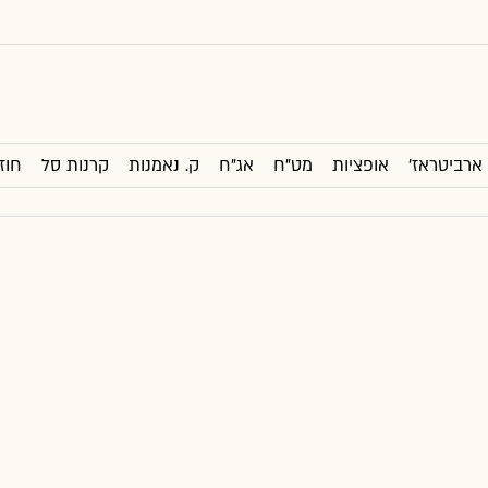
ארביטראז'
אופציות
מט"ח
אג"ח
ק. נאמנות
קרנות סל
חוז