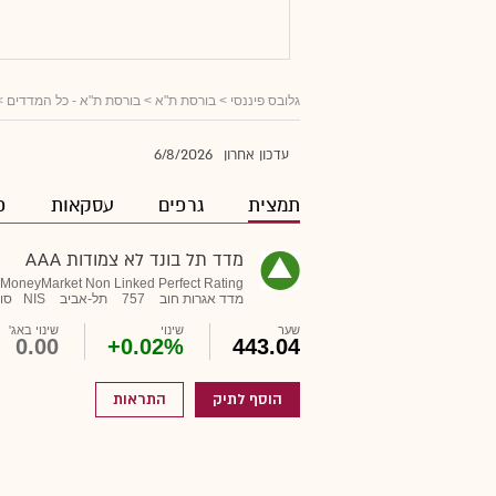
גלובס פיננסי
> בורסת ת"א >
בורסת ת"א - כל המדדים
>
6/8/2026
עדכון אחרון
תמצית
גרפים
עסקאות
פ
מדד תל בונד לא צמודות AAA
MoneyMarket Non Linked Perfect Rating
מדד אגרות חוב
757
תל-אביב
NIS
סוף
שער
שינוי
שינוי באג'
0.00
+0.02%
443.04
הוסף לתיק
התראות