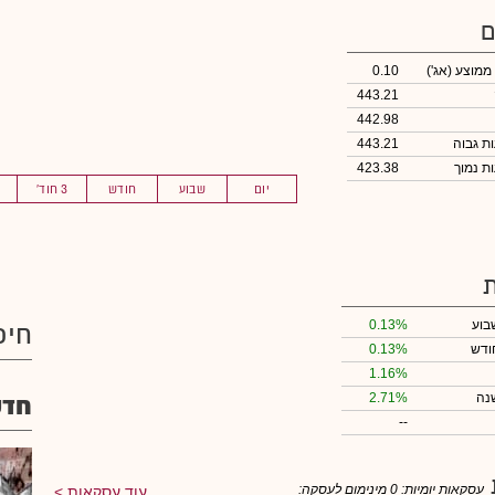
ם
 ממוצע
(אג')
0.10
443.21
442.98
443.21
423.38
יום
שבוע
חודש
3 חוד'
בוע
0.13%
חיפ
ודש
0.13%
1.16%
נה
2.71%
חדש
--
עסקאות יומיות:
0
מינימום לעסקה:
עוד עסקאות