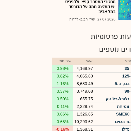
מחזורי המסחר קפצו ולג'פריס
יש המלצה חמה על הבורסה
בתל אביב
27.07.2026
שירי חביב-ולדהורן
ות פרסומיות
ים נוספים
ייר
שער
שינוי יומי
3
4,168.97
0.98%
1
4,065.60
0.82%
בנקים-5
8,680.49
1.16%
9
3,749.08
0.37%
גלובל-בלוטק
655.75
0.50%
צמיחה
2,229.74
0.11%
S
1,326.65
0.66%
פיננסים
10,293.62
0.65%
נדלן
1,368.31
-0.16%